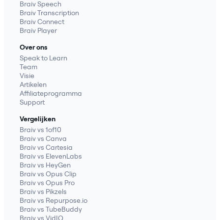
Braiv Speech
Braiv Transcription
Braiv Connect
Braiv Player
Over ons
Speak to Learn
Team
Visie
Artikelen
Affiliateprogramma
Support
Vergelijken
Braiv vs 1of10
Braiv vs Canva
Braiv vs Cartesia
Braiv vs ElevenLabs
Braiv vs HeyGen
Braiv vs Opus Clip
Braiv vs Opus Pro
Braiv vs Pikzels
Braiv vs Repurpose.io
Braiv vs TubeBuddy
Braiv vs VidIQ