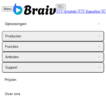
🇳🇱
Menu
🇺🇸
English
🇪🇸
Español
🇧
Oplossingen
Producten
Functies
Artikelen
Support
Prijzen
Over ons