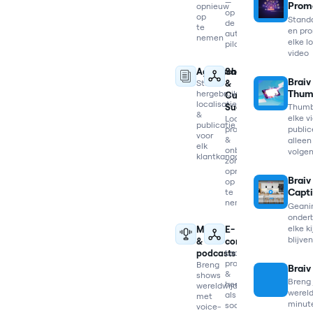
—
Prom
opnieuw
op
op
Standa
de
te
en pro
automatische
nemen
elke l
piloot
video
Agentschappen
SaaS
Braiv
Stuur
&
Thum
hergebruik,
Customer
localisatie
Success
Thumb
&
elke v
Localiseer
publicatie
producttutorials
public
voor
&
alleen
elk
onboardingvideo's
volge
klantkanaal
zonder
opnieuw
Braiv
op
Capt
te
nemen
Geani
ondert
elke ki
Media
E-
blijve
&
commerce
podcasts
Localiseer
productvideo's
Breng
Braiv
&
shows
Breng 
hergebruik
wereldwijd
wereldw
als
met
minut
social
voice-