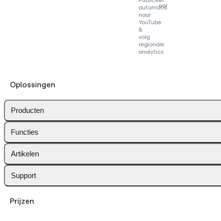
concurrenten
automatisch
naar
YouTube
&
volg
regionale
analytics
Oplossingen
Producten
Functies
Artikelen
Support
Prijzen