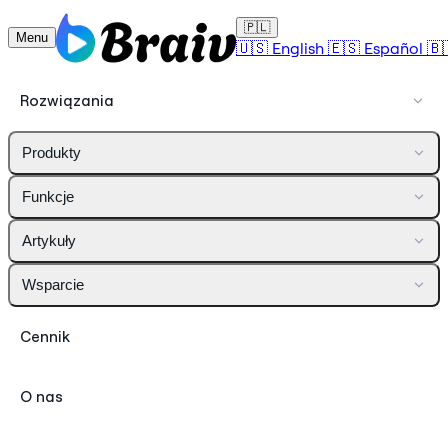
🇵🇱
Menu
🇺🇸
English
🇪🇸
Español
🇧
Rozwiązania
Produkty
Funkcje
Artykuły
Wsparcie
Cennik
O nas