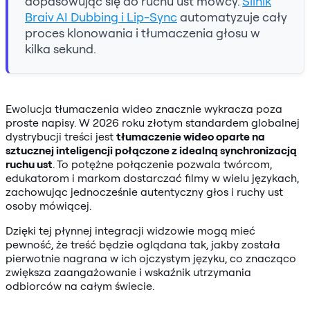
dopasowując się do ruchu ust mówcy.
Silnik
Braiv AI Dubbing i Lip-Sync
automatyzuje cały
proces klonowania i tłumaczenia głosu w
kilka sekund.
Ewolucja tłumaczenia wideo znacznie wykracza poza
proste napisy. W 2026 roku złotym standardem globalnej
dystrybucji treści jest
tłumaczenie wideo oparte na
sztucznej inteligencji połączone z idealną synchronizacją
ruchu ust
. To potężne połączenie pozwala twórcom,
edukatorom i markom dostarczać filmy w wielu językach,
zachowując jednocześnie autentyczny głos i ruchy ust
osoby mówiącej.
Dzięki tej płynnej integracji widzowie mogą mieć
pewność, że treść będzie oglądana tak, jakby została
pierwotnie nagrana w ich ojczystym języku, co znacząco
zwiększa zaangażowanie i wskaźnik utrzymania
odbiorców na całym świecie.