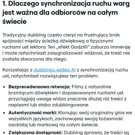
1. Dlaczego synchronizacja ruchu warg
jest ważna dla odbiorców na całym
świecie
Tradycyjny dubbing często cierpi na frustrujący brak
spójności między ścieżką dźwiękową a fizycznymi
ruchami ust lektora. Ten „efekt Godzilli” zaburza immersję
i może natychmiast zasygnalizować widzowi, że treść nie
została stworzona dla niego.
Korzystając z
dubbingu wideo AI
z synchronizacją ruchu
ust, natychmiast rozwiązujesz ten problem:
Bezprecedensowa retencja:
Filmy z naturalnie
brzmiącym dźwiękiem i dopasowanymi ruchami ust
przyciągają uwagę widza znacznie dłużej niż treści z
napisami lub słabo zdubbingowane.
Autentyczność marki:
Klonując swój oryginalny głos we
wszystkich językach, zachowujesz swoją tożsamość
osobistą lub markową na całym świecie.
Zwiększona dostępność:
Dubbing sprawia, że treści są