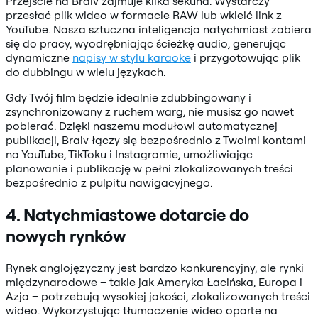
Przejście na Braiv zajmuje kilka sekund. Wystarczy
przesłać plik wideo w formacie RAW lub wkleić link z
YouTube. Nasza sztuczna inteligencja natychmiast zabiera
się do pracy, wyodrębniając ścieżkę audio, generując
dynamiczne
napisy w stylu karaoke
i przygotowując plik
do dubbingu w wielu językach.
Gdy Twój film będzie idealnie zdubbingowany i
zsynchronizowany z ruchem warg, nie musisz go nawet
pobierać. Dzięki naszemu modułowi automatycznej
publikacji, Braiv łączy się bezpośrednio z Twoimi kontami
na YouTube, TikToku i Instagramie, umożliwiając
planowanie i publikację w pełni zlokalizowanych treści
bezpośrednio z pulpitu nawigacyjnego.
4. Natychmiastowe dotarcie do
nowych rynków
Rynek anglojęzyczny jest bardzo konkurencyjny, ale rynki
międzynarodowe – takie jak Ameryka Łacińska, Europa i
Azja – potrzebują wysokiej jakości, zlokalizowanych treści
wideo. Wykorzystując tłumaczenie wideo oparte na