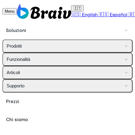
🇮🇹
Menu
🇺🇸
English
🇪🇸
Español
🇧
Soluzioni
Prodotti
Funzionalità
Articoli
Supporto
Prezzi
Chi siamo