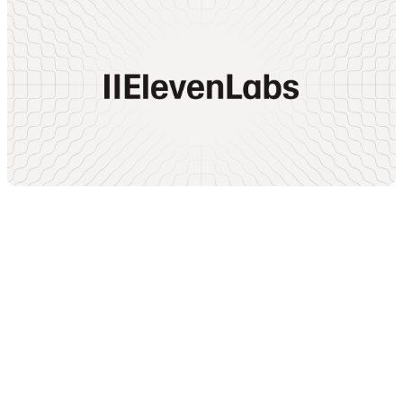
Vimeo è una popolare piattaforma di hosting video
apprezzata da aziende e professionisti creativi per le
opzioni di incorporamento pulite e di alta qualità.
Punti di forza:
controlli del lettore eleganti e senza
distrazioni e opzioni di branding personalizzato.
Punti deboli:
Vimeo non genera né gestisce voice clone
tradotti. Se vuoi un video doppiato, devi caricare
tracce audio separate manualmente o creare più file
video, con un’elevata frizione di gestione.