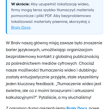
W skrócie:
Aby uzupełnić lokalizację wideo,
firmy mogą teraz szybko tłumaczyć materiały
pomocnicze i pliki PDF. Aby bezproblemowo
lokalizować materiały pisemne, skorzystaj z
Braiv Docs
.
W Braiv naszą główną misją zawsze było znoszenie
barier językowych, umożliwiając organizacjom
bezproblemowy kontakt z globalną publicznością
za pośrednictwem mediów cyfrowych. Chociaż
nasze możliwości tłumaczenia wideo i dubbingu
zostały entuzjastycznie przyjęte, stale słyszeliśmy
jeden kluczowy feedback: „Tłumaczenie wideo jest
świetne, ale co z moimi broszurami i arkuszami
kalkulacyjnymi?”. Pytaliście, a my słuchaliśmy!
Z ogromną dumą prezentujemy
Braiv Docs
, nowe,