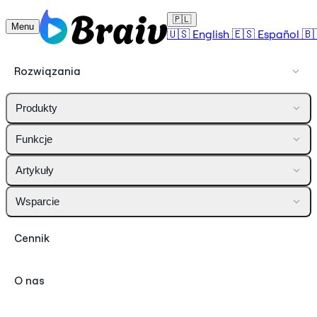
🇵🇱
Menu
🇺🇸
English
🇪🇸
Español
🇧
Rozwiązania
Produkty
Funkcje
Artykuły
Wsparcie
Cennik
O nas