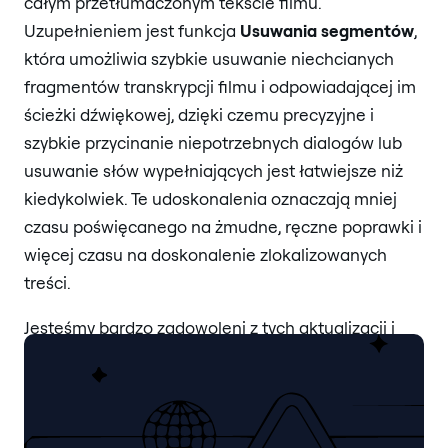
całym przetłumaczonym tekście filmu.
Uzupełnieniem jest funkcja
Usuwania segmentów
,
która umożliwia szybkie usuwanie niechcianych
fragmentów transkrypcji filmu i odpowiadającej im
ścieżki dźwiękowej, dzięki czemu precyzyjne i
szybkie przycinanie niepotrzebnych dialogów lub
usuwanie słów wypełniających jest łatwiejsze niż
kiedykolwiek. Te udoskonalenia oznaczają mniej
czasu poświęcanego na żmudne, ręczne poprawki i
więcej czasu na doskonalenie zlokalizowanych
treści.
Jesteśmy bardzo zadowoleni z tych aktualizacji i
myślimy, że nasi klienci pokochają je jeszcze
bardziej.
Więc… „Za BraivOnes!”