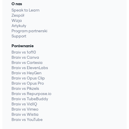
O nas
Speak to Learn
Zespół
Wizja
Artykuły
Program partnerski
Support
Porównanie
Braiv vs 1of10
Braiv vs Canva
Braiv vs Cartesia
Braiv vs ElevenLabs
Braiv vs HeyGen
Braiv vs Opus Clip
Braiv vs Opus Pro
Braiv vs Pikzels
Braiv vs Repurpose.io
Braiv vs TubeBuddy
Braiv vs VidIQ
Braiv vs Vimeo
Braiv vs Wistia
Braiv vs YouTube