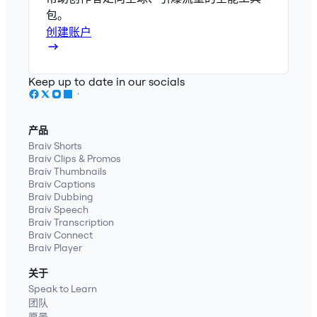
包。
创建账户
Keep up to date in our socials
产品
Braiv Shorts
Braiv Clips & Promos
Braiv Thumbnails
Braiv Captions
Braiv Dubbing
Braiv Speech
Braiv Transcription
Braiv Connect
Braiv Player
关于
Speak to Learn
团队