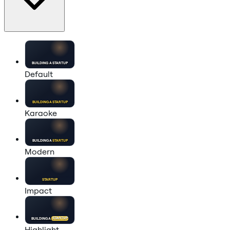
BUILDING A
STARTUP
Default
BUILDING A
STARTUP
Karaoke
BUILDING A
STARTUP
Modern
STARTUP
Impact
BUILDING A
STARTUP
Highlight