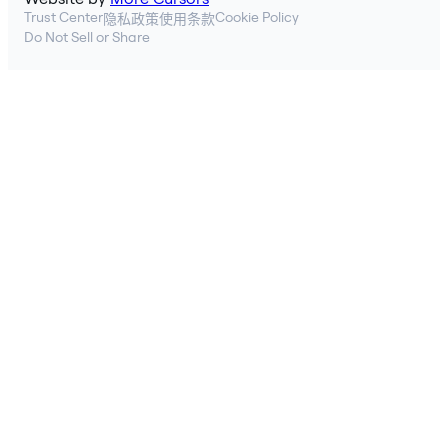
Trust Center
Cookie Policy
隐私政策
使用条款
Do Not Sell or Share