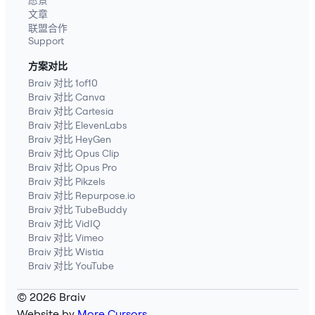
愿景
文章
联盟合作
Support
方案对比
Braiv 对比 1of10
Braiv 对比 Canva
Braiv 对比 Cartesia
Braiv 对比 ElevenLabs
Braiv 对比 HeyGen
Braiv 对比 Opus Clip
Braiv 对比 Opus Pro
Braiv 对比 Pikzels
Braiv 对比 Repurpose.io
Braiv 对比 TubeBuddy
Braiv 对比 VidIQ
Braiv 对比 Vimeo
Braiv 对比 Wistia
Braiv 对比 YouTube
© 2026 Braiv
Website by
More Cursors