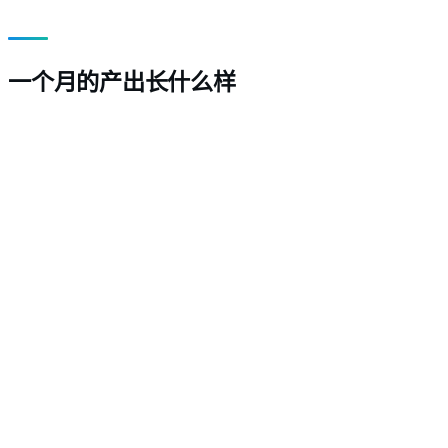
一个月的产出长什么样
在 $70/月的 Business 计划上：
5,400 AI 积分
，可累积至 16,200
100 小时托管视频
与
300 分钟配音
无限频道连接
超出配额按每 60 积分 $0.60 计费
同一计划还含 540 次 Shorts 生成与 180 次缩略图生成
Pro 为 $35/月，Starter 为 $12/月，为更轻量团队缩减频道与
托管视频。可先免费试用听声音。完整详情见
定价
。