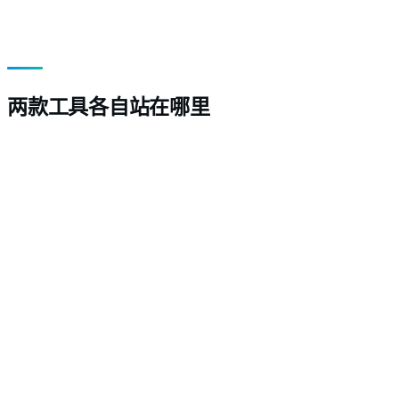
坦诚地说：可以一起用
两款工具各自站在哪里
Cartesia 是高度面向开发者、为速度优化的声音引擎。若您
的产品需要极低首 token 时间的原始音频流，它往往是正确
的专业工具。
它不提供创作者仪表盘、视频时间线，或内置的翻译与发布。
对那些寻找 Cartesia 替代方案、因为需要语音
以及
本地化视
频交付的团队来说，缺失的那一半就是整个问题。
Braiv Speech
居于中间：为开发者与创作者提供多语言 TTS
与富表现力克隆，并包裹在同一 Braiv 工作区中——完成视频
配音并发布到已连接频道。