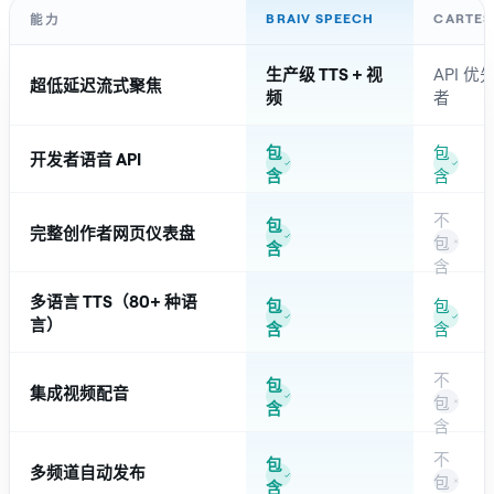
BRAIV SPEECH
CARTES
能力
生产级 TTS + 视
API 
超低延迟流式聚焦
频
者
包
包
开发者语音 API
含
含
不
包
完整创作者网页仪表盘
包
含
含
多语言 TTS（80+ 种语
包
包
言）
含
含
不
包
集成视频配音
包
含
含
不
包
多频道自动发布
包
含