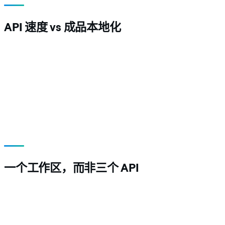
API 速度 vs 成品本地化
只比 Cartesia 与 Braiv 的延迟，会错过购买问题。交付物是
流时，Cartesia 胜出。交付物是配音、加字幕并上线到每个
市场频道的视频时，Braiv 胜出。
若您在做声音产品，保留专业 API。若您在本地化内容运营，
仪表盘与发布路径比几毫秒的 TTFT 更重要。
一个工作区，而非三个 API
翻译、转录、语音合成、口型同步与排期往往是五张发票。
Braiv 把面向创作者的路径收成一个积分池与一层发布——这
就是多渠道运营者即使认可 Cartesia 引擎质量仍会切换的原