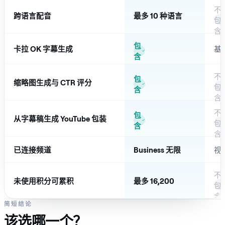
不
跨语言配音
最多 10 种语言
包
含
包
卡拉 OK 字幕生成
基
含
不
包
缩略图生成与 CTR 评分
包
含
含
不
包
从字幕稿生成 YouTube 包装
包
含
含
已连接频道
Business 无限
视
不
未使用积分可累积
最多 16,200
包
含
简短结论
该选哪一个？