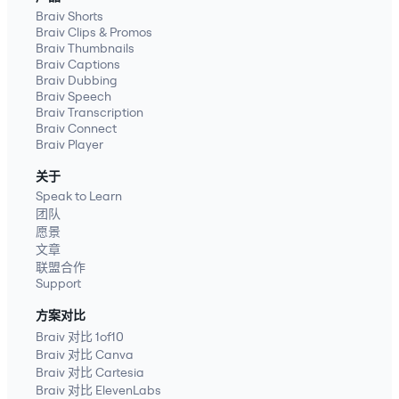
Braiv Shorts
Braiv Clips & Promos
Braiv Thumbnails
Braiv Captions
Braiv Dubbing
Braiv Speech
Braiv Transcription
Braiv Connect
Braiv Player
关于
Speak to Learn
团队
愿景
文章
联盟合作
Support
方案对比
Braiv 对比 1of10
Braiv 对比 Canva
Braiv 对比 Cartesia
Braiv 对比 ElevenLabs