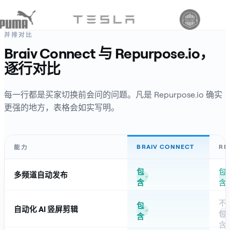
并排对比
Braiv Connect 与 Repurpose.io，
逐行对比
每一行都是买家切换前会问的问题。凡是 Repurpose.io 确实
更强的地方，表格会如实写明。
BRAIV CONNECT
RE
能力
包
包
多频道自动发布
含
含
不
包
自动化 AI 竖屏剪辑
包
含
含