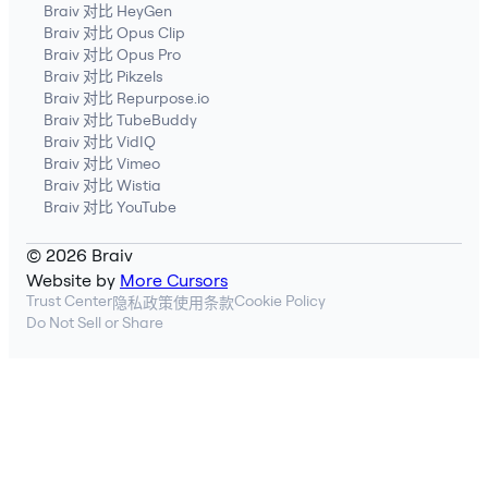
Braiv 对比 HeyGen
Braiv 对比 Opus Clip
Braiv 对比 Opus Pro
Braiv 对比 Pikzels
Braiv 对比 Repurpose.io
Braiv 对比 TubeBuddy
Braiv 对比 VidIQ
Braiv 对比 Vimeo
Braiv 对比 Wistia
Braiv 对比 YouTube
© 2026 Braiv
Website by
More Cursors
Trust Center
Cookie Policy
隐私政策
使用条款
Do Not Sell or Share