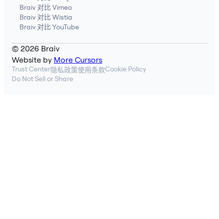
Braiv 对比 Vimeo
Braiv 对比 Wistia
Braiv 对比 YouTube
© 2026 Braiv
Website by
More Cursors
Trust Center
Cookie Policy
隐私政策
使用条款
Do Not Sell or Share