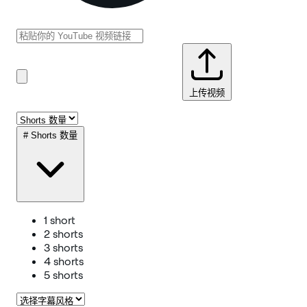
上传视频
#
Shorts 数量
1 short
2 shorts
3 shorts
4 shorts
5 shorts