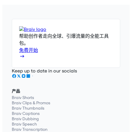
帮助创作者走向全球、引爆流量的全能工具
包。
免费开始
Keep up to date in our socials
产品
Braiv Shorts
Braiv Clips & Promos
Braiv Thumbnails
Braiv Captions
Braiv Dubbing
Braiv Speech
Braiv Transcription