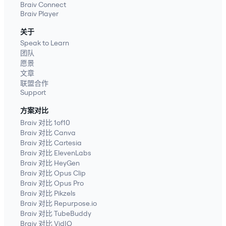
Braiv Connect
Braiv Player
关于
Speak to Learn
团队
愿景
文章
联盟合作
Support
方案对比
Braiv 对比 1of10
Braiv 对比 Canva
Braiv 对比 Cartesia
Braiv 对比 ElevenLabs
Braiv 对比 HeyGen
Braiv 对比 Opus Clip
Braiv 对比 Opus Pro
Braiv 对比 Pikzels
Braiv 对比 Repurpose.io
Braiv 对比 TubeBuddy
Braiv 对比 VidIQ