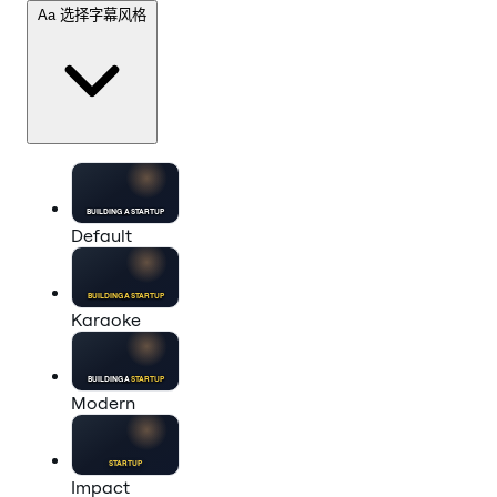
Aa
选择字幕风格
BUILDING A
STARTUP
Default
BUILDING A
STARTUP
Karaoke
BUILDING A
STARTUP
Modern
STARTUP
Impact