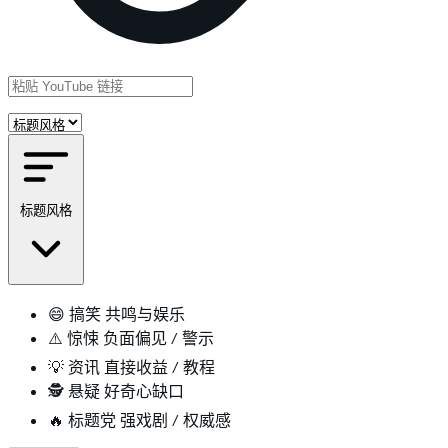
标题风格
😄
搞笑
共鸣与娱乐
⚠️
惊悚
负面偏见 / 警示
💡
资讯
直接收益 / 教程
🕵️
悬疑
好奇心缺口
🔥
标题党
强戏剧 / 权威感