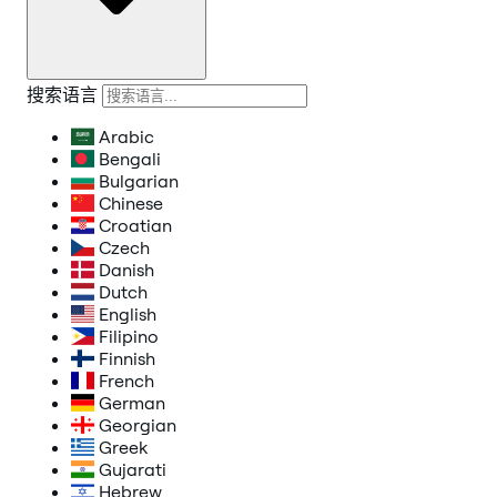
搜索语言
Arabic
Bengali
Bulgarian
Chinese
Croatian
Czech
Danish
Dutch
English
Filipino
Finnish
French
German
Georgian
Greek
Gujarati
Hebrew