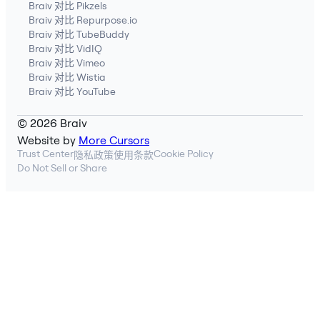
Braiv 对比 Pikzels
Braiv 对比 Repurpose.io
Braiv 对比 TubeBuddy
Braiv 对比 VidIQ
Braiv 对比 Vimeo
Braiv 对比 Wistia
Braiv 对比 YouTube
© 2026 Braiv
Website by
More Cursors
Trust Center
Cookie Policy
隐私政策
使用条款
Do Not Sell or Share