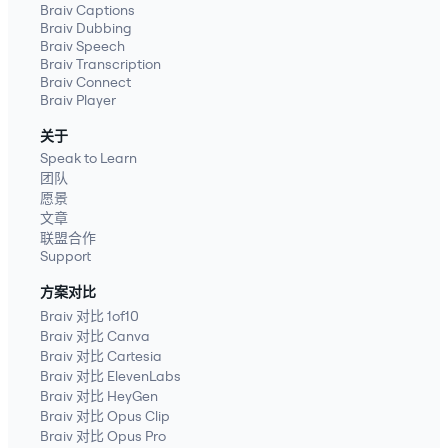
Braiv Captions
Braiv Dubbing
Braiv Speech
Braiv Transcription
Braiv Connect
Braiv Player
关于
Speak to Learn
团队
愿景
文章
联盟合作
Support
方案对比
Braiv 对比 1of10
Braiv 对比 Canva
Braiv 对比 Cartesia
Braiv 对比 ElevenLabs
Braiv 对比 HeyGen
Braiv 对比 Opus Clip
Braiv 对比 Opus Pro