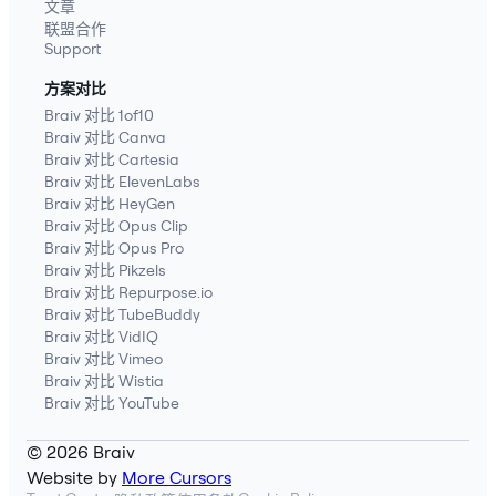
文章
联盟合作
Support
方案对比
Braiv 对比 1of10
Braiv 对比 Canva
Braiv 对比 Cartesia
Braiv 对比 ElevenLabs
Braiv 对比 HeyGen
Braiv 对比 Opus Clip
Braiv 对比 Opus Pro
Braiv 对比 Pikzels
Braiv 对比 Repurpose.io
Braiv 对比 TubeBuddy
Braiv 对比 VidIQ
Braiv 对比 Vimeo
Braiv 对比 Wistia
Braiv 对比 YouTube
© 2026 Braiv
Website by
More Cursors