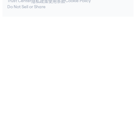
Trust Center
Cookie Policy
隐私政策
使用条款
Do Not Sell or Share