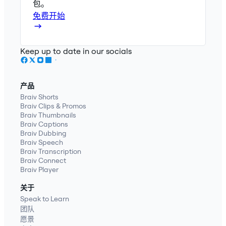
包。
免费开始
Keep up to date in our socials
产品
Braiv Shorts
Braiv Clips & Promos
Braiv Thumbnails
Braiv Captions
Braiv Dubbing
Braiv Speech
Braiv Transcription
Braiv Connect
Braiv Player
关于
Speak to Learn
团队
愿景