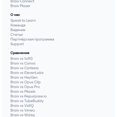
Braiv Connect
Braiv Player
О нас
Speak to Learn
Команда
Видение
Статьи
Партнёрская программа
Support
Сравнение
Braiv vs 1of10
Braiv vs Canva
Braiv vs Cartesia
Braiv vs ElevenLabs
Braiv vs HeyGen
Braiv vs Opus Clip
Braiv vs Opus Pro
Braiv vs Pikzels
Braiv vs Repurpose.io
Braiv vs TubeBuddy
Braiv vs VidIQ
Braiv vs Vimeo
Braiv vs Wistia