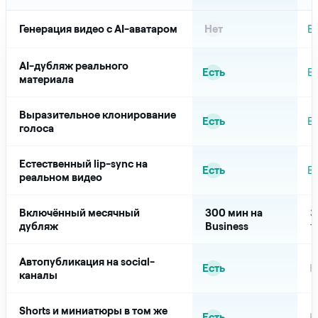
Генерация видео с AI-аватаром
Нет
Е
AI-дубляж реального
Есть
Е
материала
Выразительное клонирование
Есть
Е
голоса
Естественный lip-sync на
Есть
Е
реальном видео
Включённый месячный
300 мин на
З
дубляж
Business
т
Автопубликация на social-
Есть
Н
каналы
Shorts и миниатюры в том же
Есть
Н