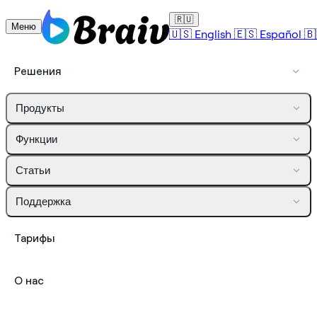
🇷🇺
Меню
🇺🇸
English
🇪🇸
Español
🇧
Решения
Продукты
Функции
Статьи
Поддержка
Тарифы
О нас