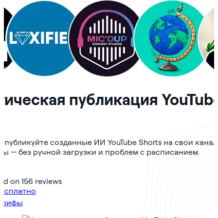
тическая публикация YouTube
 публикуйте созданные ИИ YouTube Shorts на свои канал
вы — без ручной загрузки и проблем с расписанием.
sed on 156 reviews
бесплатно
арифы