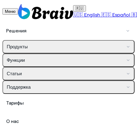
🇷🇺
Меню
🇺🇸
English
🇪🇸
Español
🇧
Решения
Продукты
Функции
Статьи
Поддержка
Тарифы
О нас