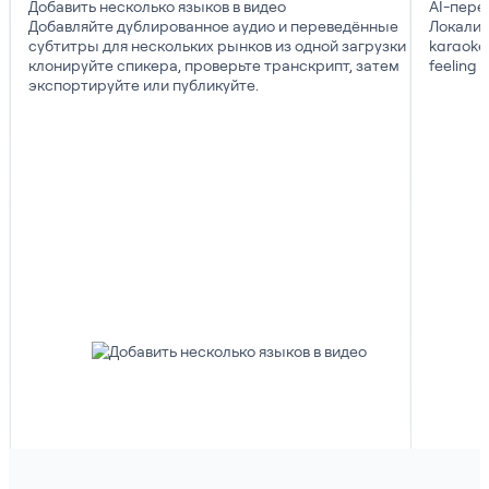
Добавить несколько языков в видео
AI-пере
Добавляйте дублированное аудио и переведённые
Локализ
субтитры для нескольких рынков из одной загрузки —
karaoke
клонируйте спикера, проверьте транскрипт, затем
feeling
экспортируйте или публикуйте.