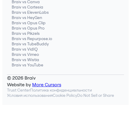
Braiv vs Canva
Braiv vs Cartesia
Braiv vs ElevenLabs
Braiv vs HeyGen
Braiv vs Opus Clip
Braiv vs Opus Pro
Braiv vs Pikzels
Braiv vs Repurpose.io
Braiv vs TubeBuddy
Braiv vs VidIQ
Braiv vs Vimeo
Braiv vs Wistia
Braiv vs YouTube
© 2026 Braiv
Website by
More Cursors
Trust Center
Политика конфиденциальности
Условия использования
Cookie Policy
Do Not Sell or Share