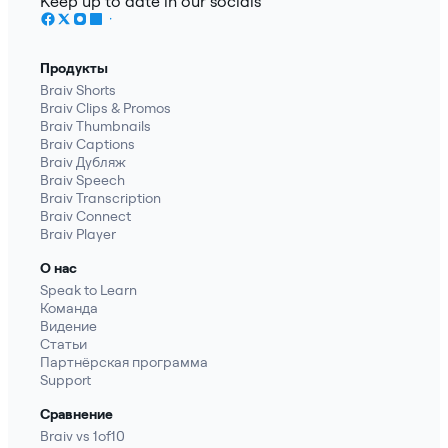
Keep up to date in our socials
Продукты
Braiv Shorts
Braiv Clips & Promos
Braiv Thumbnails
Braiv Captions
Braiv Дубляж
Braiv Speech
Braiv Transcription
Braiv Connect
Braiv Player
О нас
Speak to Learn
Команда
Видение
Статьи
Партнёрская программа
Support
Сравнение
Braiv vs 1of10