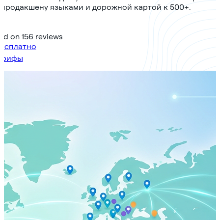
 продакшену языками и дорожной картой к 500+.
sed on 156 reviews
бесплатно
арифы