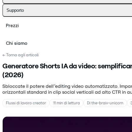
Supporto
Prezzi
Chi siamo
← Torna agli articoli
Generatore Shorts IA da video: semplificar
(2026)
Sbloccate il potere dell''editing video automatizzato. Imp
orizzontali standard in clip social verticali ad alto CTR in au
Flussi di lavoro creator
11 min di lettura
Di the-braiv-unicorn