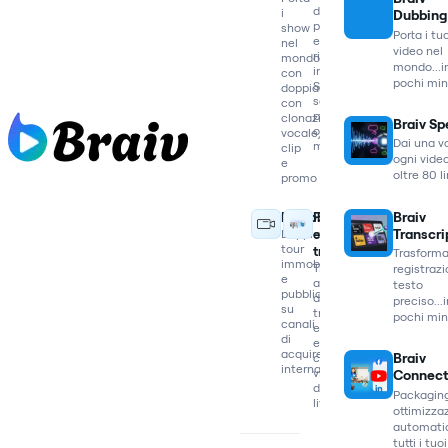
di
i
Dubbing
prodotto
show
Porta i tu
e
nel
video nel
riutilizzali
mondo
mondo...i
in
con
pochi min
Shorts
doppiaggi
social
con
per
clonazione
Braiv S
ogni
vocale,
Dai una v
mercato
clip
ogni video
e
oltre 80 l
promo
Braiv
Immobiliare
Finanza
Transcri
Doppia
e
tour
trading
Trasforma
immobiliari
Traduci
registrazi
e
analisi
testo
pubblica
di
preciso...
su
trading
pochi min
canali
ed
di
estrai
acquirenti
Braiv
clip
internazionali
virali
Connec
dalle
Packagin
live
ottimizza
automatic
tutti i tuoi