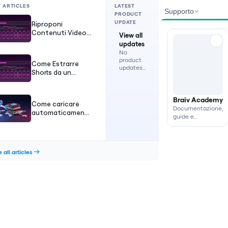
T ARTICLES
LATEST
Supporto
PRODUCT
UPDATE
Riproponi
Contenuti Video
View all
AI: Trasforma
updates
Video Lunghi in
No
Short Virali
product
Come Estrarre
updates
Shorts da un
are
Video: La Guida
currently
Automatica 2026
available.
Braiv Academy
Come caricare
Documentazione,
automaticamente
guide e
i VOD di Twitch su
assistenza sul
YouTube (Guida
prodotto.
2026)
all articles