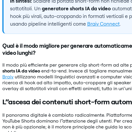
In sintesi:
Scalare la portata short-form non richiede or
sottotitoli. Un
generatore shorts IA da video
automatiz
hook più virali, auto-croppando in formati verticali e 
usando pipeline intelligenti come
Braiv Connect
.
Qual è il modo migliore per generare automaticamen
video lunghi?
Il modo più efficiente per generare clip short-form ad alte 
shorts IA da video
end-to-end. Invece di tagliare manualmen
Braiv
utilizzano modelli linguistici avanzati e computer visio
ricerca di hook ad alto impatto, auto-croppare gli speaker 
overlay di sottotitoli virali con effetti animati, tutto in un
L”ascesa dei contenuti short-form autom
Il panorama digitale è cambiato radicalmente. Piattaforme
YouTube Shorts dominano l”attenzione degli utenti. Per crea
non è più opzionale; è il motore principale che guida la sco