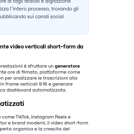
e di tagli tediosi e digitazione
za l''intero processo, trovando gli
pubblicando sui canali social
te video verticali short-form da
prestazioni è sfruttare un
generatore
te ore di filmato, piattaforme come
n per analizzare le trascrizioni alla
in frame verticali 9:16 e generare
''unica dashboard automatizzata.
atizzati
 come TikTok, Instagram Reels e
tor e brand moderni, il video short-form
perta organica e la crescita del