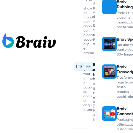
Braiv
di
i
Dubbing
prodotto
show
e
Porta i tu
nel
riutilizzali
mondo
video nel
in
con
mondo...i
Shorts
doppiaggi
pochi min
social
con
per
clonazione
Braiv S
ogni
vocale,
mercato
clip
Dai una v
e
ogni video
promo
80+ lingu
Immobiliare
Finanza
Braiv
Doppia
e
Transcri
tour
trading
Trasforma
immobiliari
Traduci
registrazi
e
analisi
testo
pubblica
di
su
preciso...
trading
canali
pochi min
ed
di
estrai
acquirenti
clip
Braiv
internazionali
virali
Connec
dalle
Packagin
live
ottimizza
automatic