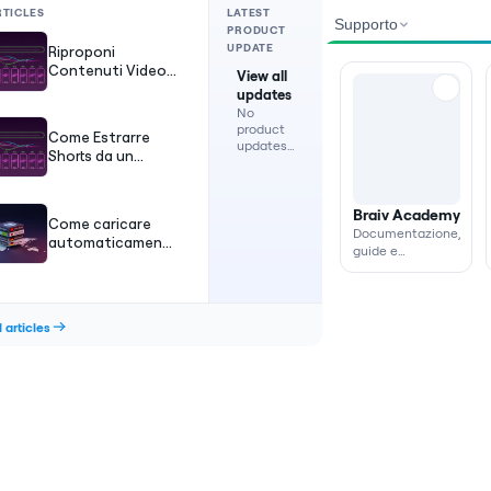
RTICLES
LATEST
Supporto
PRODUCT
UPDATE
Riproponi
Contenuti Video
View all
AI: Trasforma
updates
Video Lunghi in
No
Short Virali
product
Come Estrarre
updates
Shorts da un
are
Video: La Guida
currently
Automatica 2026
available.
Braiv Academy
Come caricare
Documentazione,
automaticamente
guide e
i VOD di Twitch su
assistenza sul
YouTube (Guida
prodotto.
2026)
 articles