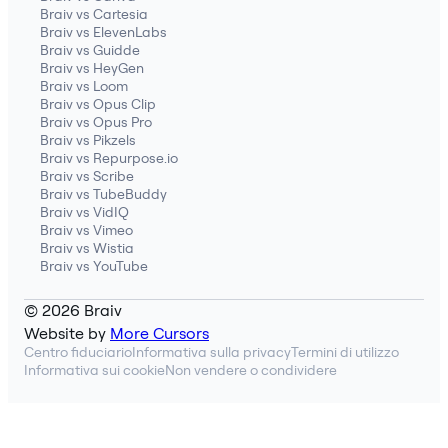
Braiv vs Cartesia
Braiv vs ElevenLabs
Braiv vs Guidde
Braiv vs HeyGen
Braiv vs Loom
Braiv vs Opus Clip
Braiv vs Opus Pro
Braiv vs Pikzels
Braiv vs Repurpose.io
Braiv vs Scribe
Braiv vs TubeBuddy
Braiv vs VidIQ
Braiv vs Vimeo
Braiv vs Wistia
Braiv vs YouTube
© 2026 Braiv
Website by
More Cursors
Centro fiduciario
Informativa sulla privacy
Termini di utilizzo
Informativa sui cookie
Non vendere o condividere