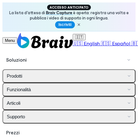
ACCESSO ANTICIPATO
La lista d’attesa di
Braiv Capture
è aperta: registra una volta e
pubblica i video di supporto in ogni lingua.
Iscriviti
🇮🇹
Menu
🇺🇸
English
🇪🇸
Español
🇧
Soluzioni
Prodotti
Funzionalità
Articoli
Supporto
Prezzi