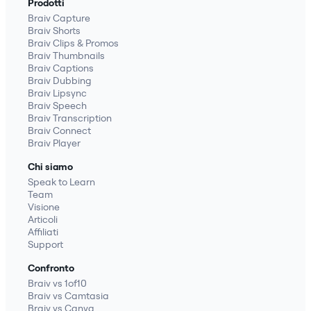
Prodotti
Braiv Capture
Braiv Shorts
Braiv Clips & Promos
Braiv Thumbnails
Braiv Captions
Braiv Dubbing
Braiv Lipsync
Braiv Speech
Braiv Transcription
Braiv Connect
Braiv Player
Chi siamo
Speak to Learn
Team
Visione
Articoli
Affiliati
Support
Confronto
Braiv vs 1of10
Braiv vs Camtasia
Braiv vs Canva