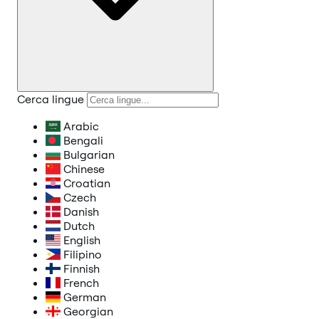
Cerca lingue
Arabic
Bengali
Bulgarian
Chinese
Croatian
Czech
Danish
Dutch
English
Filipino
Finnish
French
German
Georgian