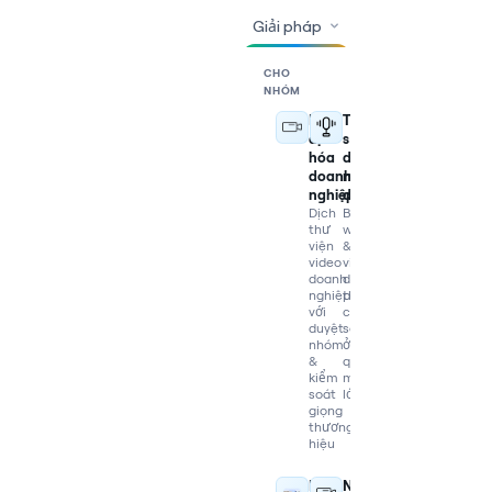
Giải pháp
CHO
NHÓM
Bản
Tái
địa
sử
hóa
dụng
doanh
nội
nghiệp
dung
Dịch
Biến
thư
webinar
viện
&
video
video
doanh
dài
nghiệp
thành
với
clip
duyệt
social
nhóm
ở
&
quy
kiểm
mô
soát
lớn
giọng
thương
hiệu
E-
Nhà