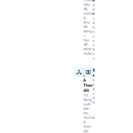
hóa
tiêu
Dịch,
đề,
lồng
metadata
tiếng
&
và
phụ
đồng
đề
bộ
động
môi
—
video
tạo
sang
để
hơn
được
80
nhấp
ngôn
ngữ
Xuất
So
bản
sánh
&
So
sánh
Theo
Braiv
dõi
với
Tự
đối
động
thủ
xuất
bản
lên
YouTube
&
theo
dõi