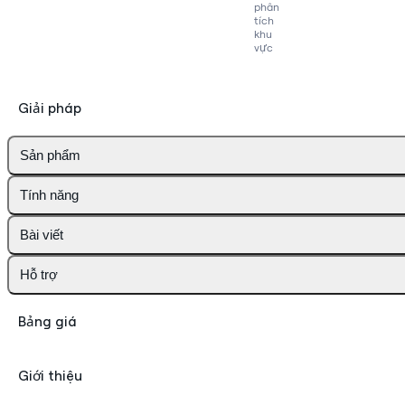
phân
tích
khu
vực
Giải pháp
Sản phẩm
Tính năng
Bài viết
Hỗ trợ
Bảng giá
Giới thiệu