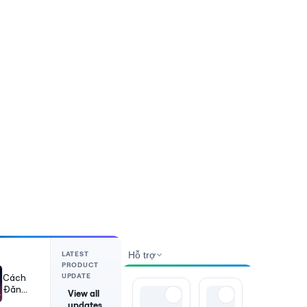
S
LATEST
Hỗ trợ
PRODUCT
UPDATE
Cách
Đăng
View all
Video
updates