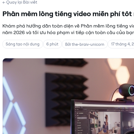
← Quay lại Bài viết
Phần mềm lồng tiếng video miễn phí tố
Khám phá hướng dẫn toàn diện về Phần mềm lồng tiếng vid
năm 2026 và tối ưu hóa phạm vi tiếp cận toàn cầu của bạn
Sáng tạo nội dung
6 phút
17 tháng 4, 
Bởi the-braiv-unicorn