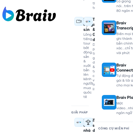
có giọng
thị
nói...trên
trường
80 ngôn 
Bất
Tài
Braiv
động
chính
Transcri
sản
&
Biến mọi 
Lồng
Giao
ghi thành
tiếng
dịch
bản chính
tour
Dịch
bất
xác...chỉ 
phân
động
vài phút
tích
sản
giao
&
dịch
Braiv
xuất
&
Connect
bản
trích
lên
clip
Tự động 
kênh
viral
gói & tối 
người
từ
cho mọi 
mua
livestream
quốc
tế
Braiv Pl
Một
video...nh
ngôn ngữ
GIẢI PHÁP
Dành
Tái
cho
sử
CÔNG CỤ MIỄN PHÍ
nhà
dụng