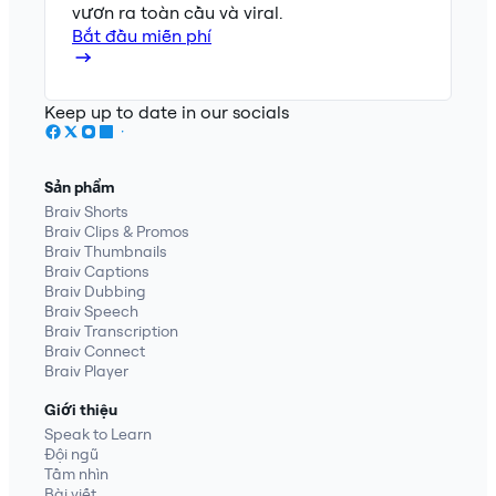
vươn ra toàn cầu và viral.
Bắt đầu miễn phí
Keep up to date in our socials
Sản phẩm
Braiv Shorts
Braiv Clips & Promos
Braiv Thumbnails
Braiv Captions
Braiv Dubbing
Braiv Speech
Braiv Transcription
Braiv Connect
Braiv Player
Giới thiệu
Speak to Learn
Đội ngũ
Tầm nhìn
Bài viết