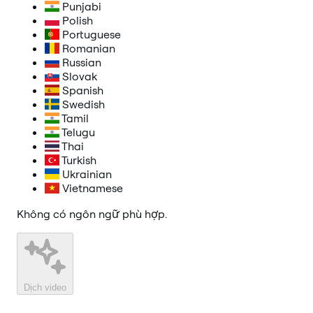
Punjabi
Polish
Portuguese
Romanian
Russian
Slovak
Spanish
Swedish
Tamil
Telugu
Thai
Turkish
Ukrainian
Vietnamese
Không có ngôn ngữ phù hợp.
Dịch video