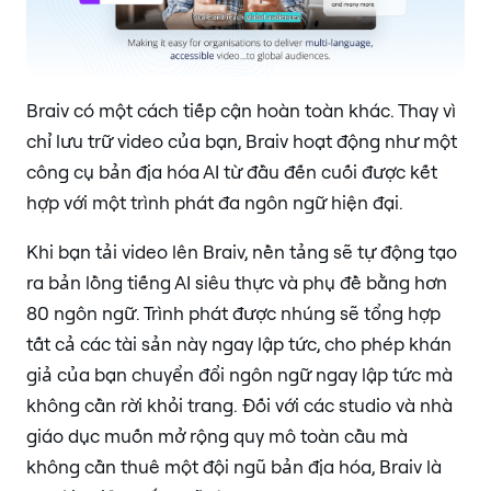
Braiv có một cách tiếp cận hoàn toàn khác. Thay vì
chỉ lưu trữ video của bạn, Braiv hoạt động như một
công cụ bản địa hóa AI từ đầu đến cuối được kết
hợp với một trình phát đa ngôn ngữ hiện đại.
Khi bạn tải video lên Braiv, nền tảng sẽ tự động tạo
ra bản lồng tiếng AI siêu thực và phụ đề bằng hơn
80 ngôn ngữ. Trình phát được nhúng sẽ tổng hợp
tất cả các tài sản này ngay lập tức, cho phép khán
giả của bạn chuyển đổi ngôn ngữ ngay lập tức mà
không cần rời khỏi trang. Đối với các studio và nhà
giáo dục muốn mở rộng quy mô toàn cầu mà
không cần thuê một đội ngũ bản địa hóa, Braiv là