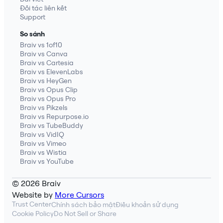
Đối tác liên kết
Support
So sánh
Braiv vs 1of10
Braiv vs Canva
Braiv vs Cartesia
Braiv vs ElevenLabs
Braiv vs HeyGen
Braiv vs Opus Clip
Braiv vs Opus Pro
Braiv vs Pikzels
Braiv vs Repurpose.io
Braiv vs TubeBuddy
Braiv vs VidIQ
Braiv vs Vimeo
Braiv vs Wistia
Braiv vs YouTube
© 2026 Braiv
Website by
More Cursors
Trust Center
Chính sách bảo mật
Điều khoản sử dụng
Cookie Policy
Do Not Sell or Share