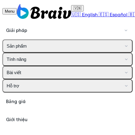
🇻🇳
Menu
🇺🇸
English
🇪🇸
Español
🇧
Giải pháp
Sản phẩm
Tính năng
Bài viết
Hỗ trợ
Bảng giá
Giới thiệu