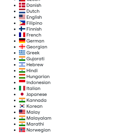
Danish
Dutch
English
Filipino
Finnish
French
German
Georgian
Greek
Gujarati
Hebrew
Hindi
Hungarian
Indonesian
Italian
Japanese
Kannada
Korean
Malay
Malayalam
Marathi
Norwegian