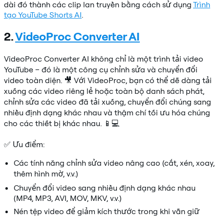
dài đó thành các clip lan truyền bằng cách sử dụng
Trình
tạo YouTube Shorts AI
.
2.
VideoProc Converter AI
VideoProc Converter AI không chỉ là một trình tải video
YouTube – đó là một công cụ chỉnh sửa và chuyển đổi
video toàn diện. 🎥 Với VideoProc, bạn có thể dễ dàng tải
xuống các video riêng lẻ hoặc toàn bộ danh sách phát,
chỉnh sửa các video đã tải xuống, chuyển đổi chúng sang
nhiều định dạng khác nhau và thậm chí tối ưu hóa chúng
cho các thiết bị khác nhau. 📱💻
✅ Ưu điểm:
Các tính năng chỉnh sửa video nâng cao (cắt, xén, xoay,
thêm hình mờ, v.v.)
Chuyển đổi video sang nhiều định dạng khác nhau
(MP4, MP3, AVI, MOV, MKV, v.v.)
Nén tệp video để giảm kích thước trong khi vẫn giữ