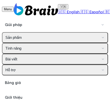
🇻🇳
Menu
🇺🇸
English
🇪🇸
Español
🇧
Giải pháp
Sản phẩm
Tính năng
Bài viết
Hỗ trợ
Bảng giá
Giới thiệu