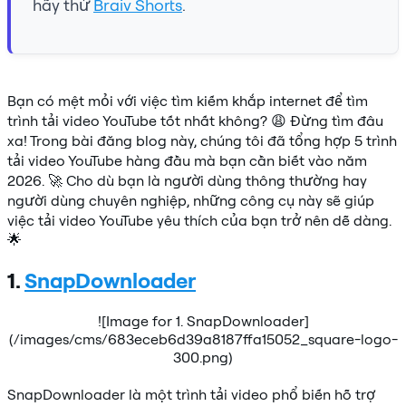
hãy thử
Braiv Shorts
.
Bạn có mệt mỏi với việc tìm kiếm khắp internet để tìm
trình tải video YouTube tốt nhất không? 😩 Đừng tìm đâu
xa! Trong bài đăng blog này, chúng tôi đã tổng hợp 5 trình
tải video YouTube hàng đầu mà bạn cần biết vào năm
2026. 🚀 Cho dù bạn là người dùng thông thường hay
người dùng chuyên nghiệp, những công cụ này sẽ giúp
việc tải video YouTube yêu thích của bạn trở nên dễ dàng.
🌟
1.
SnapDownloader
![Image for 1. SnapDownloader]
(/images/cms/683eceb6d39a8187ffa15052_square-logo-
300.png)
SnapDownloader là một trình tải video phổ biến hỗ trợ