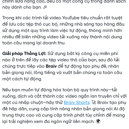
chỉnh sửa nâng cao, đều có một công cụ trong danh sách
này dành cho bạn. 🎉
Trong khi các trình tải video YouTube tiêu chuẩn rất tuyệt
để lưu các tệp thô cục bộ, những nhà sáng tạo hàng đầu
sử dụng một quy trình làm việc tự động, thông minh hơn
nhiều để biến những video tải xuống này thành nội dung
toàn cầu mang lại doanh thu.
Giải pháp Thắng Lợi:
Sử dụng bất kỳ công cụ miễn phí
nào ở trên để lấy các tệp video thô của bạn, sau đó tải
chúng trực tiếp vào
Braiv
để tự động tạo phụ đề, nhân
bản giọng nói, lồng tiếng và xuất bản chúng ra toàn cầu
một cách tự động.
Nếu bạn muốn tự động hóa toàn bộ quy trình này—tải
xuống, dịch và cắt thành các video ngắn lan truyền chỉ với
một cú nhấp chuột—hãy thử
Braiv Shorts
. 🚀 Braiv tạo phụ
đề hấp dẫn, cung cấp tính năng nhân bản giọng nói AI độ
trung thực cao và cung cấp trình phát tùy chỉnh để mang
lại trải nghiệm xem đa ngôn ngữ liền mạch. 🌍