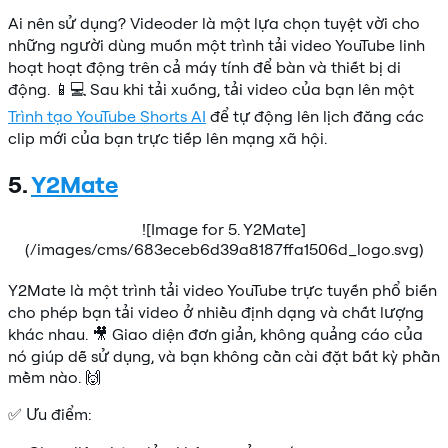
Ai nên sử dụng? Videoder là một lựa chọn tuyệt vời cho
những người dùng muốn một trình tải video YouTube linh
hoạt hoạt động trên cả máy tính để bàn và thiết bị di
động. 📱💻 Sau khi tải xuống, tải video của bạn lên một
Trình tạo YouTube Shorts AI
để tự động lên lịch đăng các
clip mới của bạn trực tiếp lên mạng xã hội.
5.
Y2Mate
![Image for 5. Y2Mate]
(/images/cms/683eceb6d39a8187ffa1506d_logo.svg)
Y2Mate là một trình tải video YouTube trực tuyến phổ biến
cho phép bạn tải video ở nhiều định dạng và chất lượng
khác nhau. 🎥 Giao diện đơn giản, không quảng cáo của
nó giúp dễ sử dụng, và bạn không cần cài đặt bất kỳ phần
mềm nào. 🙌
✅ Ưu điểm: