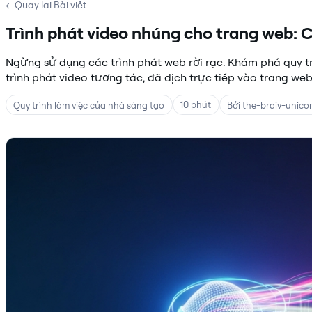
← Quay lại Bài viết
Trình phát video nhúng cho trang web: C
Ngừng sử dụng các trình phát web rời rạc. Khám phá quy t
trình phát video tương tác, đã dịch trực tiếp vào trang we
10 phút
Quy trình làm việc của nhà sáng tạo
Bởi the-braiv-unico