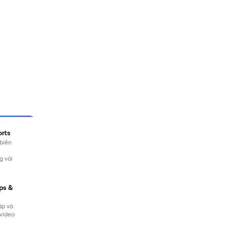
orts
 biến
ng vài
ips &
ập và
video