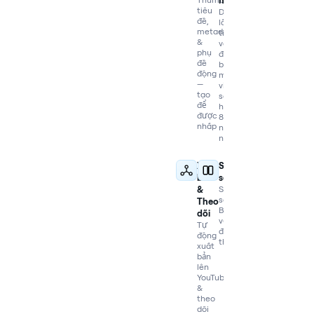
hóa
tiêu
Dịch,
đề,
lồng
metadata
tiếng
&
và
phụ
đồng
đề
bộ
động
môi
—
video
tạo
sang
để
hơn
được
80
nhấp
ngôn
ngữ
Xuất
So
bản
sánh
&
So
sánh
Theo
Braiv
dõi
với
Tự
đối
động
thủ
xuất
bản
lên
YouTube
&
theo
dõi