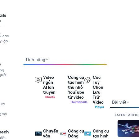
ils
l
n
i cao
y lập
Tính năng
s
ộng
gười
Video
Công cụ
Các
ngắn
tạo hình
Tùy
AI lan
thu nhỏ
Chọn
truyền
YouTube
Lưu
từ video
Trữ
Shorts
Biến
Bài viết
Video
Thumbnails
 ra
video
Tự
Player
dài
động
Lưu
g vài
LATEST ARTIC
thành
tạo
trữ
các
hình
video
clip
thu
với
AI
nhỏ
khả
Chuyển
Công cụ
Công cụ
eech
ngắn,
YouTube
năng
văn
Đóng
tạo hình
 đều
dễ