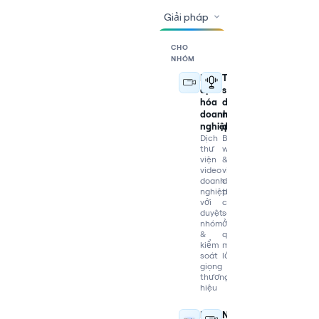
Giải pháp
CHO
NHÓM
Bản
Tái
địa
sử
hóa
dụng
doanh
nội
nghiệp
dung
Dịch
Biến
thư
webinar
viện
&
video
video
doanh
dài
nghiệp
thành
với
clip
duyệt
social
nhóm
ở
&
quy
kiểm
mô
soát
lớn
giọng
thương
hiệu
E-
Nhà