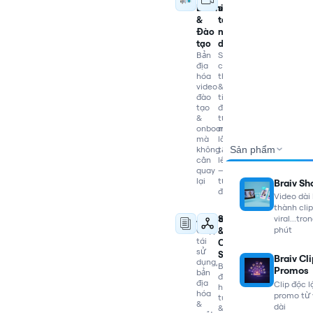
Learning
sáng
&
tạo
Đào
nội
tạo
dung
Bản
Shorts,
địa
clip,
hóa
thumbnail
video
&
đào
tiêu
tạo
đề
&
từ
onboarding
mọi
mà
lần
Sản phẩm
không
tải
cần
lên
quay
—
lại
tự
Braiv Sh
động
Video dài
thành clip
Agency
SaaS
viral...tro
phút
Chạy
&
tái
Customer
sử
Success
Braiv Cl
dụng,
Bản
Promos
bản
địa
địa
Clip độc l
hóa
hóa
promo từ 
tutorial
&
dài
&