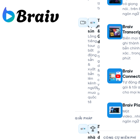
thị
có giọng
trường
nói...trên
ngôn ngữ
Bất
Tài
động
chính
Braiv
sản
&
Transcri
Lồng
Giao
Biến mọi 
tiếng
dịch
ghi thành
tour
Dịch
bản chính
bất
phân
xác...tron
động
tích
phút
sản
giao
&
dịch
xuất
&
Braiv
bản
trích
Connect
lên
clip
Tự động 
kênh
viral
gói & tối 
người
từ
cho mọi 
mua
livestream
quốc
tế
Braiv Pl
Một
video...nh
GIẢI PHÁP
ngôn ngữ
Dành
Tái
cho
sử
nhà
dụng
CÔNG CỤ MIỄN PHÍ