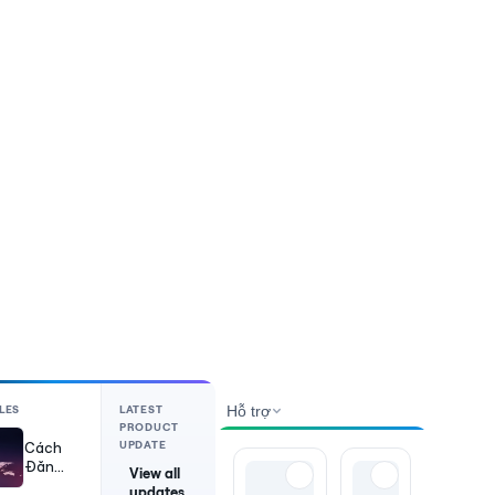
LES
LATEST
Hỗ trợ
PRODUCT
UPDATE
Cách
Đăng
View all
Video
updates