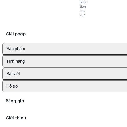
phân
tích
khu
vực
Giải pháp
Sản phẩm
Tính năng
Bài viết
Hỗ trợ
Bảng giá
Giới thiệu