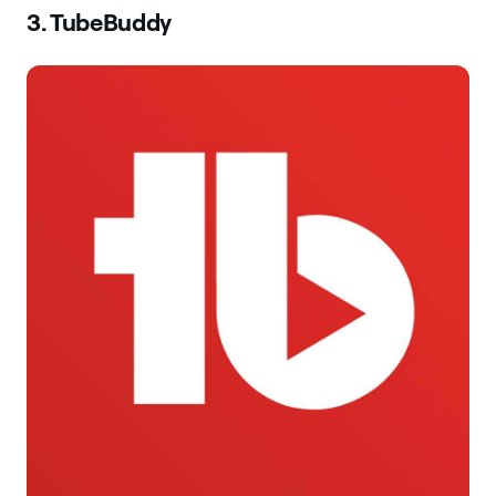
3. TubeBuddy