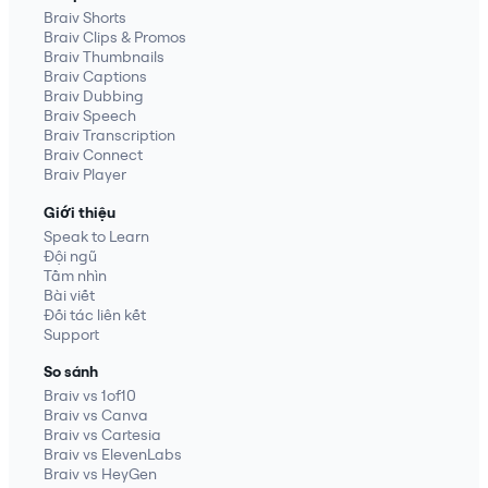
Braiv Shorts
Braiv Clips & Promos
Braiv Thumbnails
Braiv Captions
Braiv Dubbing
Braiv Speech
Braiv Transcription
Braiv Connect
Braiv Player
Giới thiệu
Speak to Learn
Đội ngũ
Tầm nhìn
Bài viết
Đối tác liên kết
Support
So sánh
Braiv vs 1of10
Braiv vs Canva
Braiv vs Cartesia
Braiv vs ElevenLabs
Braiv vs HeyGen