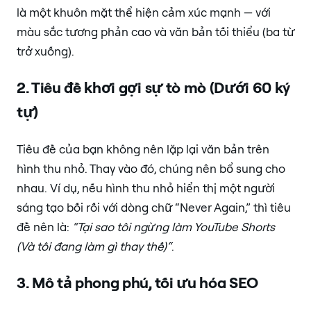
là một khuôn mặt thể hiện cảm xúc mạnh — với
màu sắc tương phản cao và văn bản tối thiểu (ba từ
trở xuống).
2. Tiêu đề khơi gợi sự tò mò (Dưới 60 ký
tự)
Tiêu đề của bạn không nên lặp lại văn bản trên
hình thu nhỏ. Thay vào đó, chúng nên bổ sung cho
nhau. Ví dụ, nếu hình thu nhỏ hiển thị một người
sáng tạo bối rối với dòng chữ “Never Again,” thì tiêu
đề nên là:
“Tại sao tôi ngừng làm YouTube Shorts
(Và tôi đang làm gì thay thế)“
.
3. Mô tả phong phú, tối ưu hóa SEO