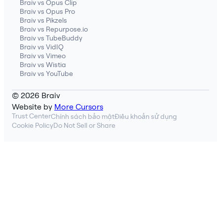
Braiv vs Opus Clip
Braiv vs Opus Pro
Braiv vs Pikzels
Braiv vs Repurpose.io
Braiv vs TubeBuddy
Braiv vs VidIQ
Braiv vs Vimeo
Braiv vs Wistia
Braiv vs YouTube
© 2026 Braiv
Website by
More Cursors
Trust Center
Chính sách bảo mật
Điều khoản sử dụng
Cookie Policy
Do Not Sell or Share