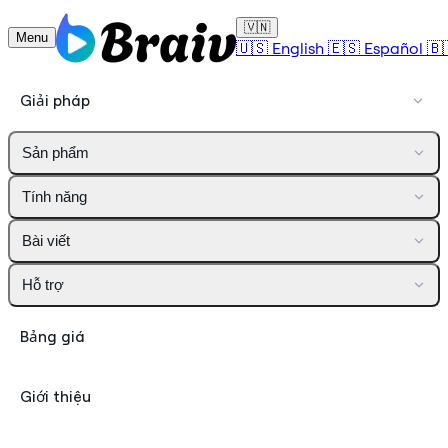
🇻🇳
Menu
🇺🇸
English
🇪🇸
Español
🇧
Giải pháp
Sản phẩm
Tính năng
Bài viết
Hỗ trợ
Bảng giá
Giới thiệu