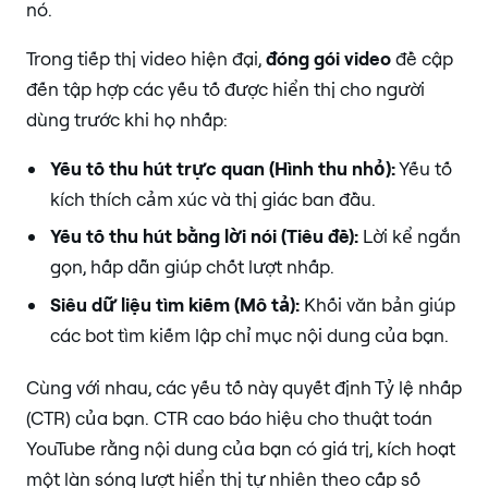
nó.
Trong tiếp thị video hiện đại,
đóng gói video
đề cập
đến tập hợp các yếu tố được hiển thị cho người
dùng trước khi họ nhấp:
Yếu tố thu hút trực quan (Hình thu nhỏ):
Yếu tố
kích thích cảm xúc và thị giác ban đầu.
Yếu tố thu hút bằng lời nói (Tiêu đề):
Lời kể ngắn
gọn, hấp dẫn giúp chốt lượt nhấp.
Siêu dữ liệu tìm kiếm (Mô tả):
Khối văn bản giúp
các bot tìm kiếm lập chỉ mục nội dung của bạn.
Cùng với nhau, các yếu tố này quyết định Tỷ lệ nhấp
(CTR) của bạn. CTR cao báo hiệu cho thuật toán
YouTube rằng nội dung của bạn có giá trị, kích hoạt
một làn sóng lượt hiển thị tự nhiên theo cấp số