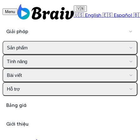
🇻🇳
Menu
🇺🇸
English
🇪🇸
Español
🇧
Giải pháp
Sản phẩm
Tính năng
Bài viết
Hỗ trợ
Bảng giá
Giới thiệu