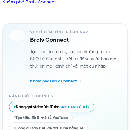
Khám phá Braiv Connect
VỊ TRÍ CỦA TÍNH NĂNG NÀY
Braiv Connect
Tạo tiêu đề, mô tả, tag và chương tối ưu
SEO từ bản ghi — rồi tự động xuất bản mọi
thứ lên mọi kênh chỉ với một cú nhấp.
Khám phá Braiv Connect
NĂNG LỰC 1 TRONG 5
Đóng gói video YouTube
BẠN ĐANG Ở ĐÂY
Tạo tiêu đề & mô tả YouTube
Công cụ tạo tiêu đề YouTube bằng AI