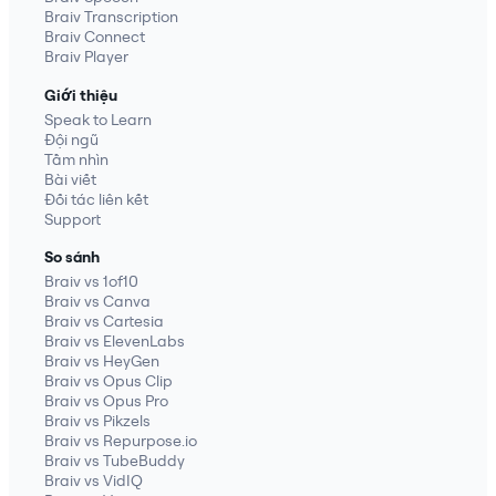
Braiv Transcription
Braiv Connect
Braiv Player
Giới thiệu
Speak to Learn
Đội ngũ
Tầm nhìn
Bài viết
Đối tác liên kết
Support
So sánh
Braiv vs 1of10
Braiv vs Canva
Braiv vs Cartesia
Braiv vs ElevenLabs
Braiv vs HeyGen
Braiv vs Opus Clip
Braiv vs Opus Pro
Braiv vs Pikzels
Braiv vs Repurpose.io
Braiv vs TubeBuddy
Braiv vs VidIQ