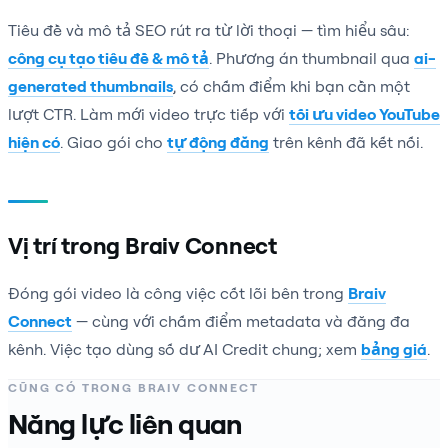
Tiêu đề và mô tả SEO rút ra từ lời thoại — tìm hiểu sâu:
công cụ tạo tiêu đề & mô tả
. Phương án thumbnail qua
ai-
generated thumbnails
, có chấm điểm khi bạn cần một
lượt CTR. Làm mới video trực tiếp với
tối ưu video YouTube
hiện có
. Giao gói cho
tự động đăng
trên kênh đã kết nối.
Vị trí trong Braiv Connect
Đóng gói video là công việc cốt lõi bên trong
Braiv
Connect
— cùng với chấm điểm metadata và đăng đa
kênh. Việc tạo dùng số dư AI Credit chung; xem
bảng giá
.
CŨNG CÓ TRONG BRAIV CONNECT
Năng lực liên quan