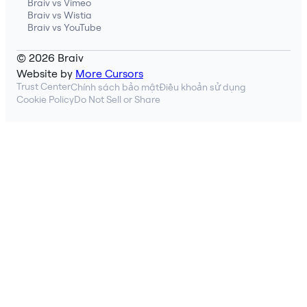
Braiv vs Vimeo
Braiv vs Wistia
Braiv vs YouTube
© 2026 Braiv
Website by
More Cursors
Trust Center
Chính sách bảo mật
Điều khoản sử dụng
Cookie Policy
Do Not Sell or Share