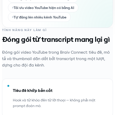
Tối ưu video YouTube hiện có bằng AI
Tự đăng lên nhiều kênh YouTube
TÍNH NĂNG NÀY LÀM GÌ
Đóng gói từ transcript mang lại gì
Đóng gói video YouTube trong Braiv Connect: tiêu đề, mô
tả và thumbnail dẫn dắt bởi transcript trong một lượt,
dựng cho đội đa kênh.
Tiêu đề khớp bản cắt
Hook và từ khóa đến từ lời thoại — không phải một
prompt đoán mò.