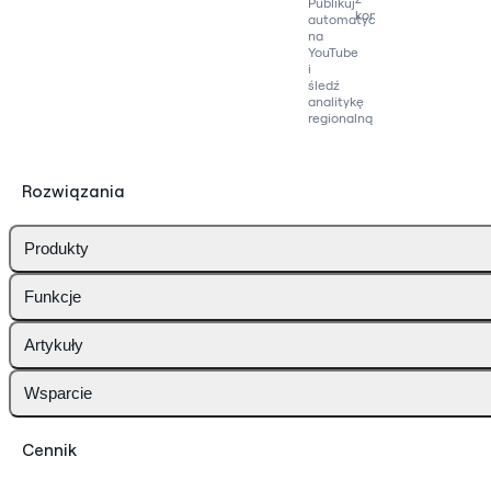
Publikuj
konkurencją
automatycznie
na
YouTube
i
śledź
analitykę
regionalną
Rozwiązania
Produkty
Funkcje
Artykuły
Wsparcie
Cennik