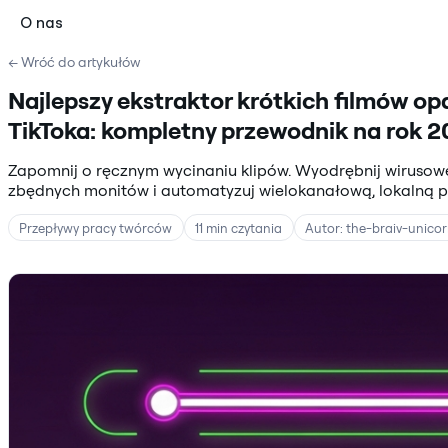
O nas
← Wróć do artykułów
Najlepszy ekstraktor krótkich filmów opar
TikToka: kompletny przewodnik na rok 
Zapomnij o ręcznym wycinaniu klipów. Wyodrębnij wirusowe 
zbędnych monitów i automatyzuj wielokanałową, lokalną pu
Przepływy pracy twórców
11 min czytania
Autor: the-braiv-unico