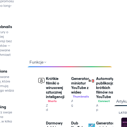
i promosy
eo long-
bnails
tury o
iej
rsji bez
ptów —
rowane
hmiast
Funkcje
ions
owane
Krótkie
Generator
Automatyczna
, które
filmiki o
miniatur
publikacja
ymują
wirusowej
YouTube z
krótkich
go widza
sztucznej
wideo
filmów na
inteligencji
YouTube
Thumbnails
Automatycznie
Artyku
Shorts
Connect
generuj
Zmień
Automatycznie
ing
miniatury
długie
publikuj
rz swoje
LATE
YouTube
filmy
na
na
o
w
swoich
..w kilka
wysokim
krótkie,
kanałach
Darmowy
Dub
Generator
współczynniku
łatwe
krótkie