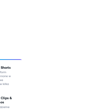
 Shorts
form
nione w
owe
.w kilka
 Clips &
mos
zielne