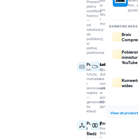
Jeden
filmy
Przewiń
film..
w
pełny
viralowe
język
workflow
Shorts
twórcy
i
—
miniatury
od
DARMOWE NARZ
lokalizacji
do
Braiv
publikacji,
Compres
w
jednej
Pobieran
platformie
miniatur
YouTube
Pakowanie
Lokalizacja
Miniatury,
Tłumacz,
tytuły,
dubbinguj
metadane
i
Konwert
i
synchronizuj
wideo
animowane
usta
napisy
w
—
ponad
generowane,
80
by
językach
klikać
View all produc
Publikuj
Porównanie
i
Porównaj
Braiv
Śledź
z