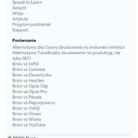
Speak to Learn
Zespół
Wizja
Artykuły
Program partnerski
Support
Porównanie
Alternatywa dla Canvy zbudowana na wolumen miniatur
Alternatywa TubeBuddy zbudowana na produkcję, nie
tylko SEO
Braiv vs 1of10
Braiv vs Cartesia
Braiv vs ElevenLabs
Braiv vs HeyGen
Braiv vs Opus Clip
Braiv vs Opus Pro
Braiv vs Pikzels
Braiv vs Repurpose.io
Braiv vs VidIQ
Braiv vs Vimeo
Braiv vs Wistia
Braiv vs YouTube