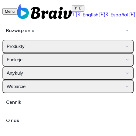
🇵🇱
Menu
🇺🇸
English
🇪🇸
Español
🇧
Rozwiązania
Produkty
Funkcje
Artykuły
Wsparcie
Cennik
O nas