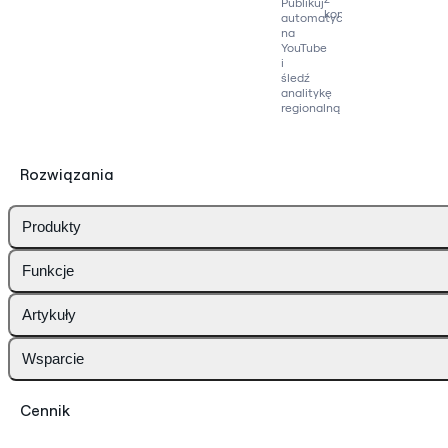
Publikuj
konkurencją
automatycznie
na
YouTube
i
śledź
analitykę
regionalną
Rozwiązania
Produkty
Funkcje
Artykuły
Wsparcie
Cennik