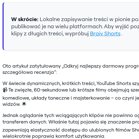
W skrócie:
Lokalne zapisywanie treści w pionie p
publikować je na wielu platformach. Aby wyjść p
klipy z długich treści, wypróbuj
Braiv Shorts
.
Oto artykuł zatytułowany „Odkryj najlepszy darmowy progr
szczegółowa recenzja”:
W świecie dynamicznych, krótkich treści, YouTube Shorts s
📹 Te zwięzłe, 60-sekundowe lub krótsze filmy obejmują sz
komediowe, układy taneczne i majsterkowanie – co czyni je
widzów. 🌟
Jednak oglądanie tych wciągających klipów nie powinno og
transferem danych. Właśnie tutaj pojawia się znaczenie pr
zapewniają elastyczność dostępu do ulubionych filmów Shor
wielokrotnie poprawia komfort użytkowania.