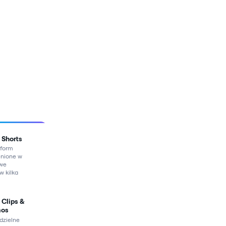
 Shorts
form
nione w
owe
.w kilka
 Clips &
mos
zielne