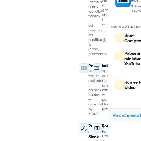
Jeden
filmy
Przewiń
film..
w
pełny
viralowe
język
workflow
Shorts
twórcy
i
—
miniatury
od
DARMOWE NARZ
lokalizacji
do
Braiv
publikacji,
Compres
w
jednej
Pobieran
platformie
miniatur
YouTube
Pakowanie
Lokalizacja
Miniatury,
Tłumacz,
tytuły,
dubbinguj
metadane
i
Konwert
i
synchronizuj
wideo
animowane
usta
napisy
w
—
ponad
generowane,
80
by
językach
klikać
View all produc
Publikuj
Porównanie
i
Porównaj
Braiv
Śledź
z