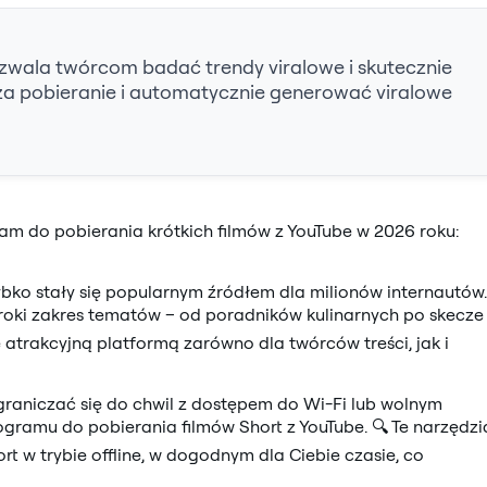
ozwala twórcom badać trendy viralowe i skutecznie
oza pobieranie i automatycznie generować viralowe
am do pobierania krótkich filmów z YouTube w 2026 roku:
zybko stały się popularnym źródłem dla milionów internautów.
eroki zakres tematów – od poradników kulinarnych po skecze
 atrakcyjną platformą zarówno dla twórców treści, jak i
raniczać się do chwil z dostępem do Wi-Fi lub wolnym
ogramu do pobierania filmów Short z YouTube. 🔍 Te narzędzi
t w trybie offline, w dogodnym dla Ciebie czasie, co