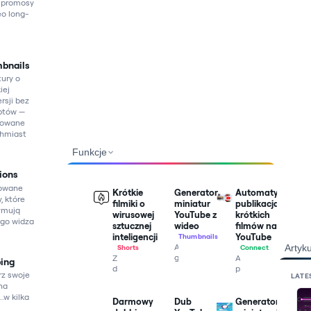
i promosy
eo long-
bnails
tury o
iej
rsji bez
ptów —
rowane
hmiast
Funkcje
ions
owane
Krótkie
Generator
Automatyczna
, które
filmiki o
miniatur
publikacja
ymują
wirusowej
YouTube z
krótkich
go widza
sztucznej
wideo
filmów na
inteligencji
YouTube
Thumbnails
Automatycznie
Artyku
Shorts
Connect
generuj
Zmień
Automatycznie
ing
miniatury
długie
publikuj
rz swoje
LATE
YouTube
filmy
na
na
o
w
swoich
..w kilka
wysokim
krótkie,
kanałach
Darmowy
Dub
Generator
współczynniku
łatwe
krótkie