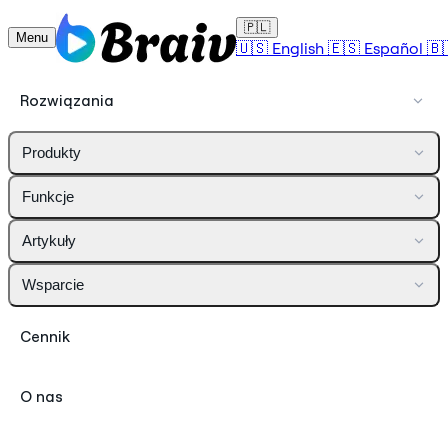
🇵🇱
Menu
🇺🇸
English
🇪🇸
Español
🇧
Rozwiązania
Produkty
Funkcje
Artykuły
Wsparcie
Cennik
O nas