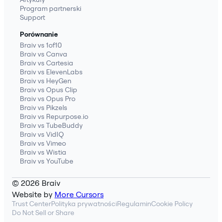
Program partnerski
Support
Porównanie
Braiv vs 1of10
Braiv vs Canva
Braiv vs Cartesia
Braiv vs ElevenLabs
Braiv vs HeyGen
Braiv vs Opus Clip
Braiv vs Opus Pro
Braiv vs Pikzels
Braiv vs Repurpose.io
Braiv vs TubeBuddy
Braiv vs VidIQ
Braiv vs Vimeo
Braiv vs Wistia
Braiv vs YouTube
© 2026 Braiv
Website by
More Cursors
Trust Center
Polityka prywatności
Regulamin
Cookie Policy
Do Not Sell or Share