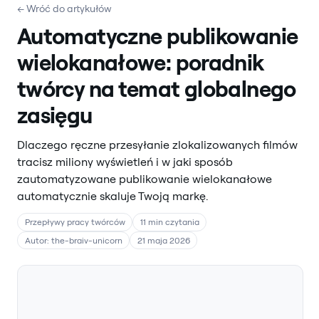
← Wróć do artykułów
Automatyczne publikowanie
wielokanałowe: poradnik
twórcy na temat globalnego
zasięgu
Dlaczego ręczne przesyłanie zlokalizowanych filmów
tracisz miliony wyświetleń i w jaki sposób
zautomatyzowane publikowanie wielokanałowe
automatycznie skaluje Twoją markę.
Przepływy pracy twórców
11 min czytania
Autor: the-braiv-unicorn
21 maja 2026