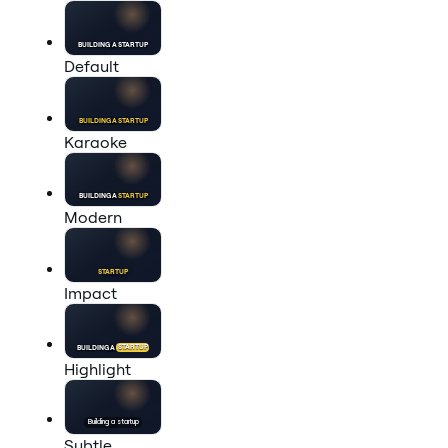
BUILDING A
STARTUP
Default
BUILDING A
STARTUP
Karaoke
BUILDING A
STARTUP
Modern
STARTUP
Impact
BUILDING A
STARTUP
Highlight
Building a
startup
Subtle