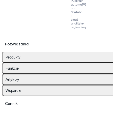
Publikuj
konkurencją
automatycznie
na
YouTube
i
śledź
analitykę
regionalną
Rozwiązania
Produkty
Funkcje
Artykuły
Wsparcie
Cennik