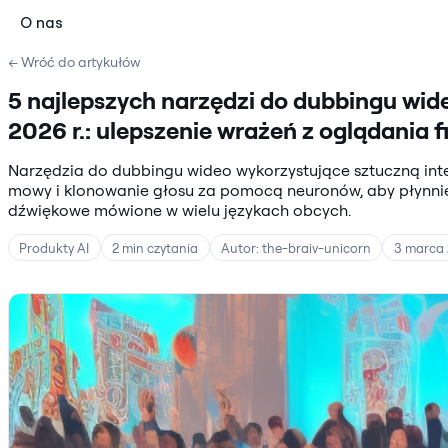
O nas
← Wróć do artykułów
5 najlepszych narzędzi do dubbingu wide
2026 r.: ulepszenie wrażeń z oglądania f
Narzędzia do dubbingu wideo wykorzystujące sztuczną int
mowy i klonowanie głosu za pomocą neuronów, aby płynnie
dźwiękowe mówione w wielu językach obcych.
Produkty AI
2 min czytania
Autor: the-braiv-unicorn
3 marca