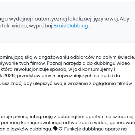
 wydajnej i autentycznej lokalizacji językowej. Aby
ioteki wideo, wypróbuj
Braiv Dubbing
.
 dominującą siłą w angażowaniu odbiorców na całym świecie.
aływanie tych filmów. Poznaj narzędzia do dubbingu wideo
 która rewolucjonizuje sposób, w jaki konsumujemy i
ok 2026, przedstawiamy 5 najważniejszych narzędzi do
usisz znać, aby ulepszyć swoje wrażenia z oglądania filmów
eruje płynną integrację z dubbingiem opartym na sztucznej
my za pomocą konfigurowalnego odtwarzacza wideo, generować
anie języków dubbingu. 🗣️💬 Funkcje dubbingu oparte na