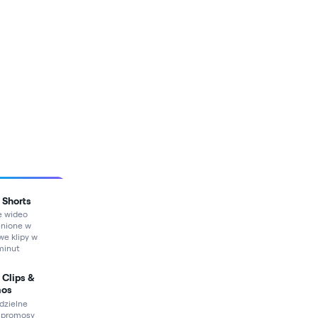
 Shorts
e wideo
nione w
we klipy w
 minut
 Clips &
mos
zielne
i promosy