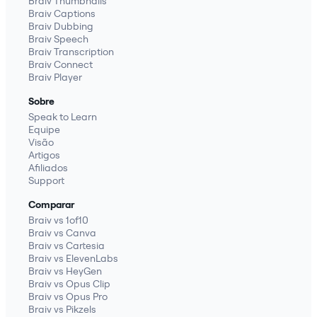
Braiv Thumbnails
Braiv Captions
Braiv Dubbing
Braiv Speech
Braiv Transcription
Braiv Connect
Braiv Player
Sobre
Speak to Learn
Equipe
Visão
Artigos
Afiliados
Support
Comparar
Braiv vs 1of10
Braiv vs Canva
Braiv vs Cartesia
Braiv vs ElevenLabs
Braiv vs HeyGen
Braiv vs Opus Clip
Braiv vs Opus Pro
Braiv vs Pikzels