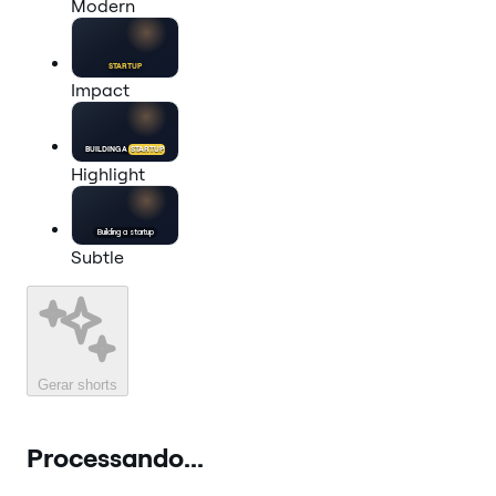
Modern
STARTUP
Impact
BUILDING A
STARTUP
Highlight
Building a
startup
Subtle
Gerar shorts
Processando...