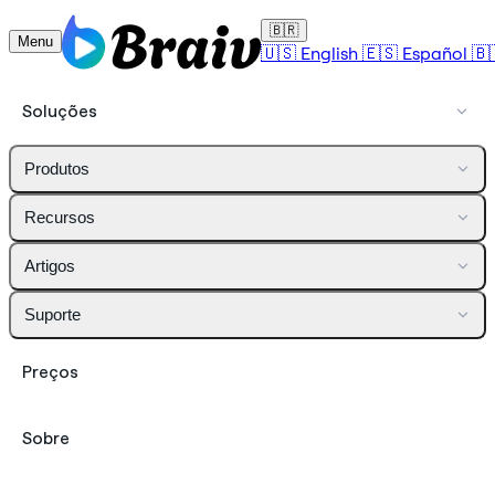
🇧🇷
Menu
🇺🇸
English
🇪🇸
Español
🇧
Soluções
Produtos
Recursos
Artigos
Suporte
Preços
Sobre