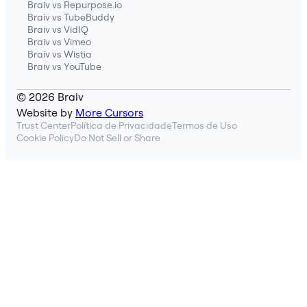
Braiv vs Repurpose.io
Braiv vs TubeBuddy
Braiv vs VidIQ
Braiv vs Vimeo
Braiv vs Wistia
Braiv vs YouTube
© 2026 Braiv
Website by
More Cursors
Trust Center
Política de Privacidade
Termos de Uso
Cookie Policy
Do Not Sell or Share