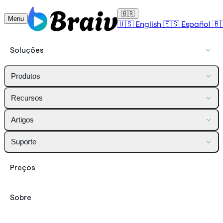
🇧🇷
Menu
🇺🇸
English
🇪🇸
Español
🇧
Soluções
Produtos
Recursos
Artigos
Suporte
Preços
Sobre