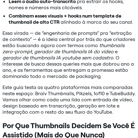
Leem o áudio auto-transcrito
pra extrair os hooks,
nomes e números mais clicáveis.
Combinam esses visuais + hooks num template de
thumbnail de alto CTR
alinhado à marca do seu canal.
Essa virada — de “engenharia de prompts” pra “extração
de contexto” — é a ideia central por trás do que criadores
estão buscando agora com termos como
thumbnails
zero-prompt
,
gerador de thumbnails IA do vídeo
e
gerador de thumbnails IA youtube sem cadastro
. O
interesse de busca dessas queries mais que dobrou ano a
ano, e as ferramentas que entregam a promessa estão
dominando todo o mercado de packaging.
Este guia testa as quatro plataformas mais comparadas
neste espaço: Braiv Thumbnails, Pikzels, 1of10 e TubeBuddy.
Vamos olhar como cada uma lida com entrada de vídeo,
design baseado em transcrição, geração em lote e
integração com o resto do seu fluxo do YouTube.
Por Que Thumbnails Decidem Se Você É
Assistido (Mais do Que Nunca)