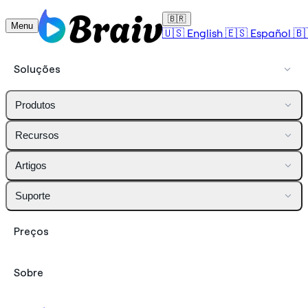
🇧🇷
Menu
🇺🇸
English
🇪🇸
Español
🇧
Soluções
Produtos
Recursos
Artigos
Suporte
Preços
Sobre