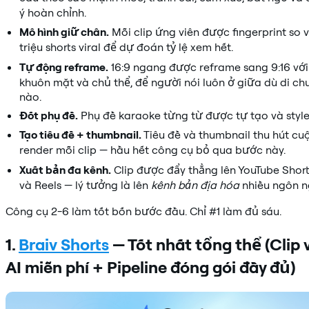
ý hoàn chỉnh.
Mô hình giữ chân.
Mỗi clip ứng viên được fingerprint so 
triệu shorts viral để dự đoán tỷ lệ xem hết.
Tự động reframe.
16:9 ngang được reframe sang 9:16 với
khuôn mặt và chủ thể, để người nói luôn ở giữa dù di ch
nào.
Đốt phụ đề.
Phụ đề karaoke từng từ được tự tạo và style
Tạo tiêu đề + thumbnail.
Tiêu đề và thumbnail thu hút c
render mỗi clip — hầu hết công cụ bỏ qua bước này.
Xuất bản đa kênh.
Clip được đẩy thẳng lên YouTube Shorts
và Reels — lý tưởng là lên
kênh bản địa hóa
nhiều ngôn n
Công cụ 2-6 làm tốt bốn bước đầu. Chỉ #1 làm đủ sáu.
1.
Braiv Shorts
— Tốt nhất tổng thể (Clip v
AI miễn phí + Pipeline đóng gói đầy đủ)