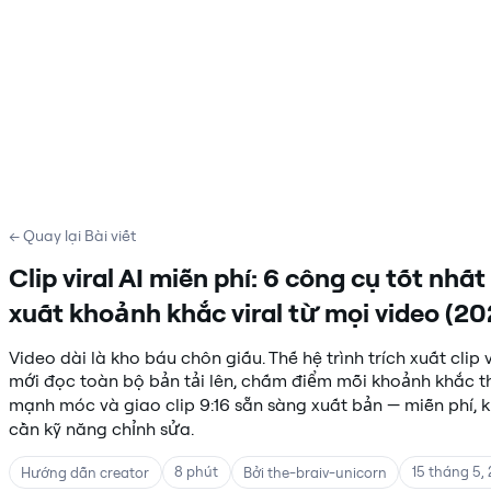
← Quay lại Bài viết
Clip viral AI miễn phí: 6 công cụ tốt nhất
xuất khoảnh khắc viral từ mọi video (20
Video dài là kho báu chôn giấu. Thế hệ trình trích xuất clip v
mới đọc toàn bộ bản tải lên, chấm điểm mỗi khoảnh khắc t
mạnh móc và giao clip 9:16 sẵn sàng xuất bản — miễn phí, 
cần kỹ năng chỉnh sửa.
8 phút
15 tháng 5,
Hướng dẫn creator
Bởi the-braiv-unicorn