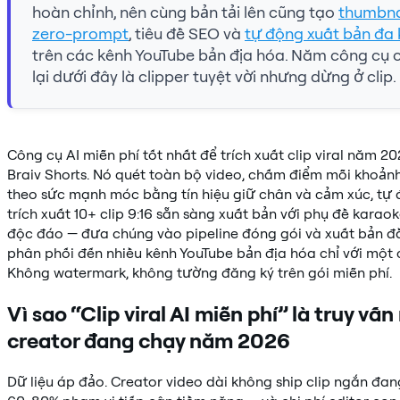
hoàn chỉnh, nên cùng bản tải lên cũng tạo
thumbna
zero-prompt
, tiêu đề SEO và
tự động xuất bản đa
trên các kênh YouTube bản địa hóa. Năm công cụ 
lại dưới đây là clipper tuyệt vời nhưng dừng ở clip.
Công cụ AI miễn phí tốt nhất để trích xuất clip viral năm 20
Braiv Shorts. Nó quét toàn bộ video, chấm điểm mỗi khoản
theo sức mạnh móc bằng tín hiệu giữ chân và cảm xúc, tự
trích xuất 10+ clip 9:16 sẵn sàng xuất bản với phụ đề karao
độc đáo — đưa chúng vào pipeline đóng gói và xuất bản đ
phân phối đến nhiều kênh YouTube bản địa hóa chỉ với một 
Không watermark, không tường đăng ký trên gói miễn phí.
Vì sao “Clip viral AI miễn phí” là truy vấn
creator đang chạy năm 2026
Dữ liệu áp đảo. Creator video dài không ship clip ngắn đa