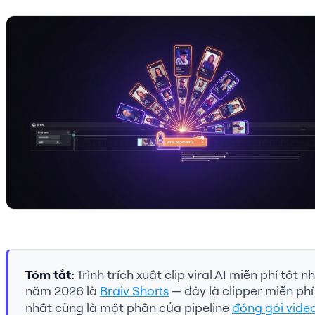
Tóm tắt:
Trình trích xuất clip viral AI miễn phí tốt n
năm 2026 là
Braiv Shorts
— đây là clipper miễn phí
nhất cũng là một phần của pipeline
đóng gói vide