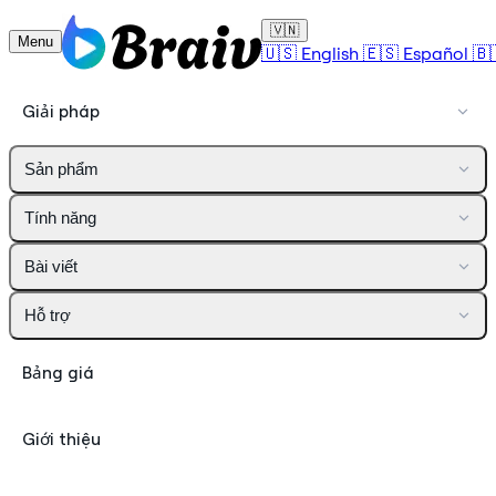
🇻🇳
Menu
🇺🇸
English
🇪🇸
Español
🇧
Giải pháp
Sản phẩm
Tính năng
Bài viết
Hỗ trợ
Bảng giá
Giới thiệu