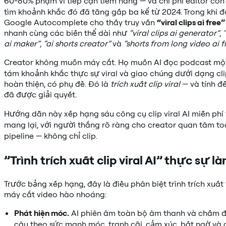
60-80% phạm vi tiếp cận tiềm năng — và chi phí editor con
tìm khoảnh khắc đó đã tăng gấp ba kể từ 2024. Trong khi đ
Google Autocomplete cho thấy truy vấn
“viral clips ai free”
nhanh cùng các biến thể dài như
“viral clips ai generator”
,
ai maker”
,
“ai shorts creator”
và
“shorts from long video ai f
Creator không muốn máy cắt. Họ muốn AI đọc podcast một 
tám khoảnh khắc thực sự viral và giao chúng dưới dạng cl
hoàn thiện, có phụ đề. Đó là
trích xuất clip viral
— và tính đ
đã được giải quyết.
Hướng dẫn này xếp hạng sáu công cụ clip viral AI miễn phí
mang lại, với người thắng rõ ràng cho creator quan tâm t
pipeline — không chỉ clip.
”Trình trích xuất clip viral AI” thực sự là
Trước bảng xếp hạng, đây là điều phân biệt trình trích xuất
máy cắt video hào nhoáng:
Phát hiện móc.
AI phiên âm toàn bộ âm thanh và chấm 
câu theo sức mạnh móc, tranh cãi, cảm xúc, bất ngờ và 