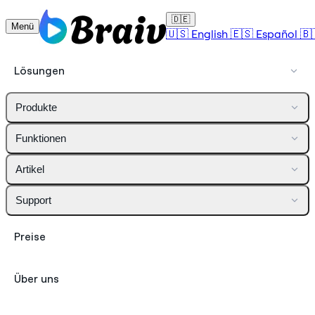
🇩🇪
Menü
🇺🇸
English
🇪🇸
Español
🇧
Lösungen
Produkte
Funktionen
Artikel
Support
Preise
Über uns