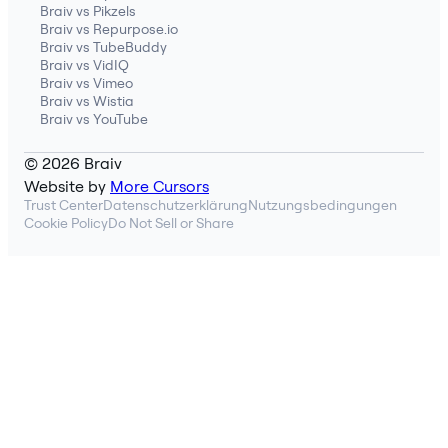
Braiv vs Pikzels
Braiv vs Repurpose.io
Braiv vs TubeBuddy
Braiv vs VidIQ
Braiv vs Vimeo
Braiv vs Wistia
Braiv vs YouTube
© 2026 Braiv
Website by
More Cursors
Trust Center
Datenschutzerklärung
Nutzungsbedingungen
Cookie Policy
Do Not Sell or Share