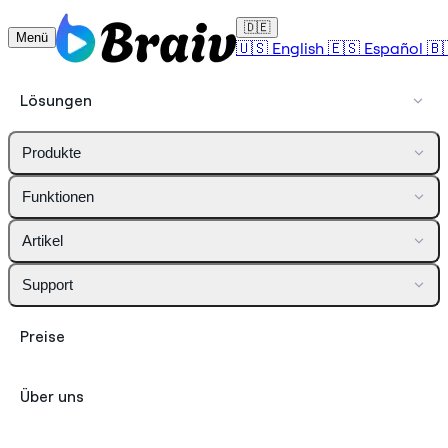
🇩🇪
Menü
🇺🇸
English
🇪🇸
Español
🇧
Lösungen
Produkte
Funktionen
Artikel
Support
Preise
Über uns