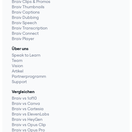
Braiv Clips & Promos
Braiv Thumbnails
Braiv Captions
Braiv Dubbing
Braiv Speech
Braiv Transcription
Braiv Connect
Braiv Player
Über uns
Speak to Learn
Team
Vision
Artikel
Partnerprogramm
Support
Vergleichen
Braiv vs 1of10
Braiv vs Canva
Braiv vs Cartesia
Braiv vs ElevenLabs
Braiv vs HeyGen
Braiv vs Opus Clip
Braiv vs Opus Pro