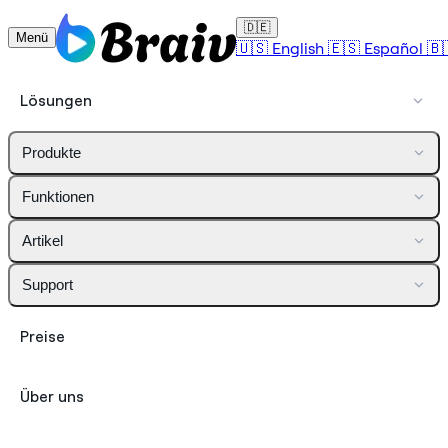
🇩🇪
Menü
🇺🇸
English
🇪🇸
Español
🇧
Lösungen
Produkte
Funktionen
Artikel
Support
Preise
Über uns