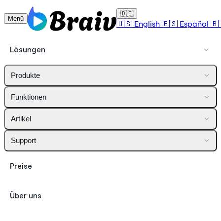
🇩🇪
Menü
🇺🇸
English
🇪🇸
Español
🇧
Lösungen
Produkte
Funktionen
Artikel
Support
Preise
Über uns