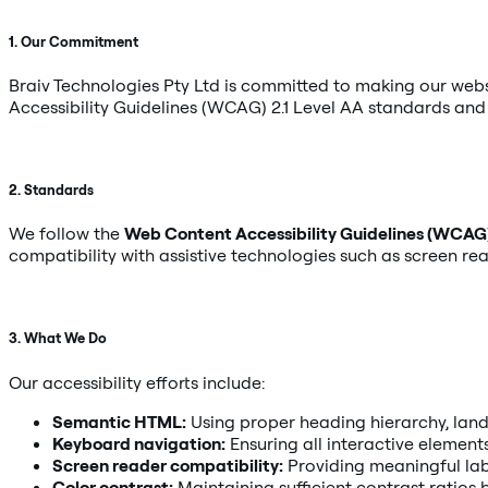
1. Our Commitment
Braiv Technologies Pty Ltd is committed to making our websi
Accessibility Guidelines (WCAG) 2.1 Level AA standards and 
2. Standards
We follow the
Web Content Accessibility Guidelines (WCAG)
compatibility with assistive technologies such as screen r
3. What We Do
Our accessibility efforts include:
Semantic HTML:
Using proper heading hierarchy, land
Keyboard navigation:
Ensuring all interactive elemen
Screen reader compatibility:
Providing meaningful labe
Color contrast:
Maintaining sufficient contrast ratio