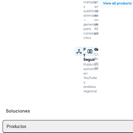
metadatos
y
View all products
y
sincroniza
subtítulos
labios
animados
en
—
más
generados
de
para
80
conseguir
idiomas
clics
Publicar
Comparar
y
Compara
Braiv
Seguir
vs
Publicación
competidores
automática
en
YouTube
y
análisis
regional
Soluciones
Productos