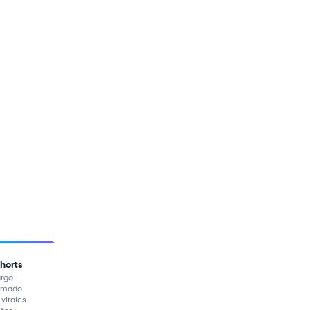
Shorts
argo
ormado
 virales