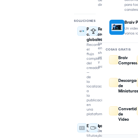
directos
para to
canales
SOLUCIONES
Braiv 
Un video
Para
Reutilizar
varios 
creadores
Convierte
contenido
globales
largo
Recorre
en
el
COSAS GRATIS
shorts
flujo
virales
Braiv
completo
y
Compress
del
miniaturas
creador
—
de
Descarga
la
de
localización
a
Miniatura
la
publicación,
en
Convertid
una
plataforma
de
Video
Empaquetar
Localizar
Miniaturas,
Traduce,
títulos,
dobla