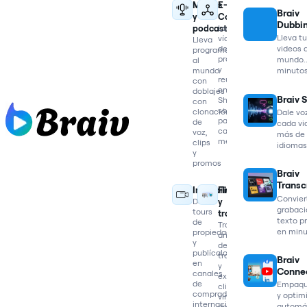
Medios
E-
Braiv
y
Commerce
Dubbi
podcasts
Localiza
Lleva t
vídeos
Lleva
de
videos a
programas
producto
mundo..
al
y
mundo
minuto
reutilízalos
con
en
doblajes
Braiv 
Shorts
con
sociales
clonación
Dale vo
para
de
cada vid
cada
voz,
más de
mercado
clips
idiomas
y
promos
Braiv
Transc
Inmobiliaria
Finanzas
Convier
Dobla
y
grabaci
tours
trading
texto pr
de
Traduce
en min
propiedades
análisis
y
de
publícalos
trading
Braiv
en
y
Conne
canales
extrae
de
Empaqu
clips
compradores
y optim
virales
internacionales
automá
de