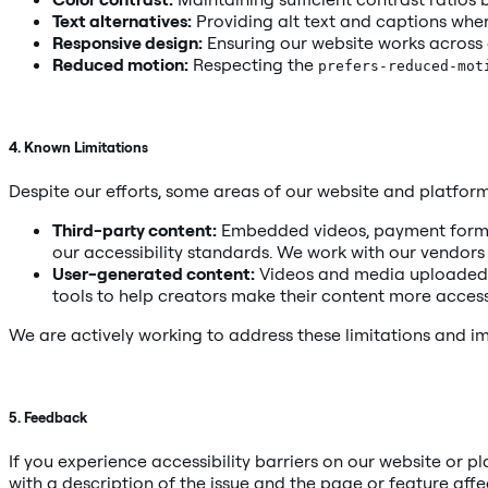
Text alternatives:
Providing alt text and captions whe
Responsive design:
Ensuring our website works across 
Reduced motion:
Respecting the
prefers-reduced-mot
4. Known Limitations
Despite our efforts, some areas of our website and platform
Third-party content:
Embedded videos, payment forms (
our accessibility standards. We work with our vendor
User-generated content:
Videos and media uploaded b
tools to help creators make their content more access
We are actively working to address these limitations and im
5. Feedback
If you experience accessibility barriers on our website or 
with a description of the issue and the page or feature affe