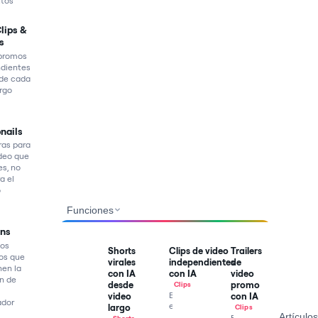
utos
Clips &
s
 promos
dientes
 de cada
argo
nails
ras para
deo que
es, no
a el
o
Funciones
ons
los
Shorts
Clips de video
Trailers
os que
virales
independientes
de
en la
con IA
con IA
video
n de
desde
promo
Clips
Braiv
video
con IA
ador
encuentra
largo
Clips
Artículos
los
Braiv