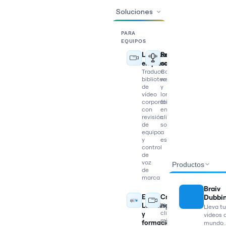
Soluciones
PARA
EQUIPOS
Localización
Reutilizar
empresarial
contenido
Traduce
Convierte
bibliotecas
webinars
de
y
vídeo
long-
corporativo
form
con
en
revisión
clips
de
sociales
equipo
a
y
escala
control
de
voz
Productos
de
marca
Braiv
Dubbi
E-
Creadores
Learning
Shorts,
Lleva t
clips,
y
videos a
miniaturas
formación
mundo..