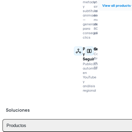
metadatos
y
View all products
y
sincroniza
subtítulos
labios
animados
en
—
más
generados
de
para
80
conseguir
idiomas
clics
Publicar
Comparar
y
Compara
Braiv
Seguir
vs
Publicación
competidores
automática
en
YouTube
y
análisis
regional
Soluciones
Productos