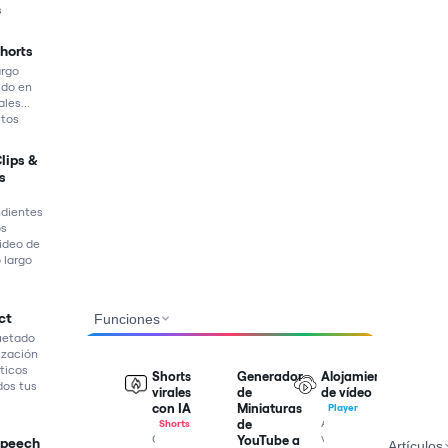
s
Shorts
argo
ido en
ales...
utos
Clips &
s
dientes
os
ideo de
 largo
ct
Funciones
etado
ización
ticos
Shorts
Generador
Alojamiento
dos tus
virales
de
de vídeo
con IA
Miniaturas
Player
Aloja
de
Shorts
vídeos
Convierte
YouTube a
Speech
Artículos