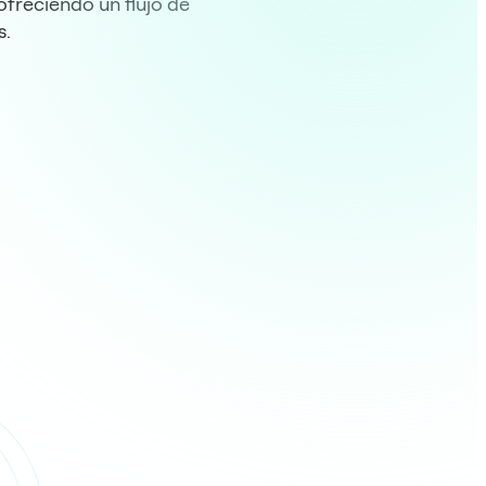
freciendo un flujo de
s.