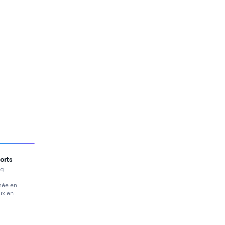
orts
ng
mée en
aux en