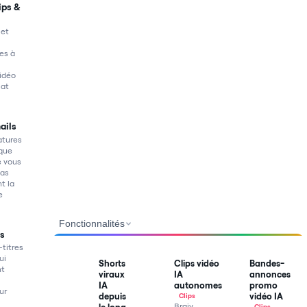
ips &
 et
es à
idéo
mat
ails
atures
que
e vous
pas
t la
e
Fonctionnalités
s
titres
ui
Shorts
Clips vidéo
Bandes-
nt
viraux
IA
annonces
IA
autonomes
promo
ur
depuis
vidéo IA
Clips
Braiv
le long
Clips