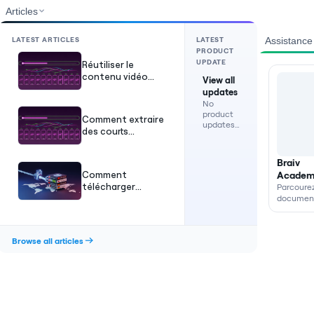
Articles
LATEST ARTICLES
LATEST
Assistance
PRODUCT
UPDATE
Réutiliser le
contenu vidéo
View all
avec l'IA :
updates
Transformez de
No
longues vidéos en
product
Comment extraire
courts métrages
updates
des courts
are
viraux
métrages d'une
currently
vidéo : Le guide
available.
Braiv
automatisé 2026
Comment
Academ
télécharger
Parcourez
automatiquement
document
les guide
les VOD Twitch
l'aide pro
sur YouTube
(Guide 2026)
Browse all articles
nt