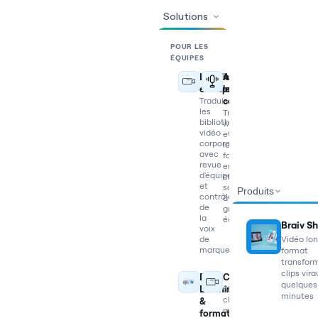
Solutions
POUR LES
ÉQUIPES
Localisation
Adapter
entreprise
le
Traduisez
contenu
les
Transformez
bibliothèques
webinaires
vidéo
et
corporate
longs
avec
formats
revue
en
d'équipe
clips
et
sociaux
Produits
contrôle
à
de
grande
la
échelle
Braiv Sh
voix
Vidéo lo
de
marque
format
transfor
clips vir
E-
Créateurs
quelques
Learning
Shorts,
minutes
clips,
&
miniatures
formation