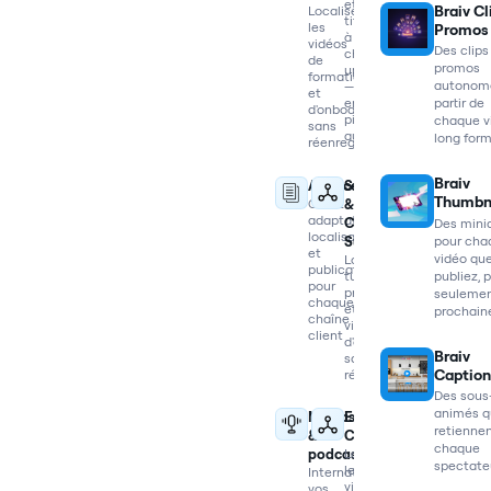
et
Braiv Cl
Localisez
titres
les
Promos
à
vidéos
Des clips
chaque
de
promos
upload
formation
autonom
—
et
partir de
en
d'onboarding
pilote
chaque v
sans
automatique
long for
réenregistrer
Braiv
Agences
SaaS
Thumbn
Gérez
&
adaptation,
Customer
Des mini
localisation
pour cha
Success
et
vidéo qu
Localisez
publication
publiez, 
tutoriels
pour
produit
seulemen
chaque
et
prochain
chaîne
vidéos
client
d'onboarding
Braiv
sans
Caption
réenregistrer
Des sous-
animés q
Médias
E-
retienne
&
Commerce
chaque
podcasts
Localisez
spectate
les
Internationalisez
vidéos
vos