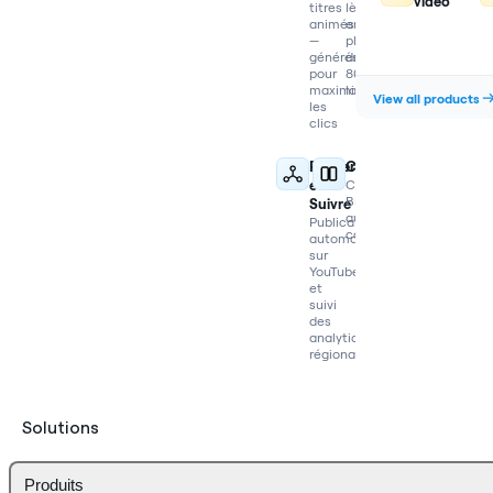
vidéo
titres
lèvres
animés
en
—
plus
générés
de
pour
80
maximiser
langues
View all products
les
clics
Publier
Comparer
et
Comparez
Braiv
Suivre
aux
Publication
concurrents
automatique
sur
YouTube
et
suivi
des
analytics
régionales
Solutions
Produits