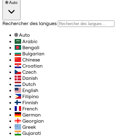
🌐
Auto
Rechercher des langues
🌐
Auto
Arabic
Bengali
Bulgarian
Chinese
Croatian
Czech
Danish
Dutch
English
Filipino
Finnish
French
German
Georgian
Greek
Gujarati