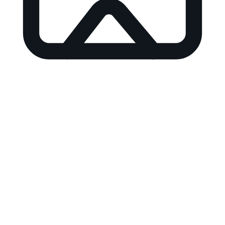
Générez des idées de miniatures rapidement
Décrivez votre vidéo ou collez une URL YouTube, ajoutez
des références de personnage ou de style optionnelles,
puis prévisualisez les directions avant de vous inscrire.
Idée de vidéo
URL YouTube