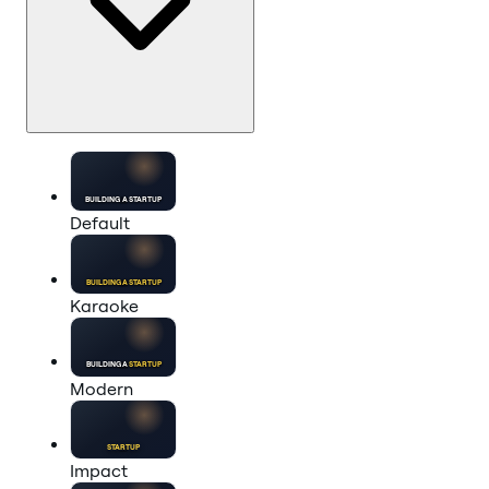
BUILDING A
STARTUP
Default
BUILDING A
STARTUP
Karaoke
BUILDING A
STARTUP
Modern
STARTUP
Impact