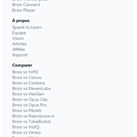
Braiv Connect
Braiv Player
À propos
Speak to Learn
Équipe
Vision
Articles
Affiliés
Support
Comparer
Braiv vs 1of10
Braiv vs Canva
Braiv vs Cartesia
Braiv vs ElevenLabs
Braiv vs HeyGen
Braiv vs Opus Clip
Braiv vs Opus Pro
Braiv vs Pikzels
Braiv vs Repurpose.io
Braiv vs TubeBuddy
Braiv vs VidIQ
Braiv vs Vimeo