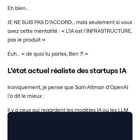
Eh bien…
JE NE SUIS PAS D’ACCORD… mais seulement si vous
avez cette mentalité : « L’IA est l’INFRASTRUCTURE,
pas le produit ».
Euh… « de quoi tu parles, Ben ?! »
L’état actuel réaliste des startups IA
Ironiquement, je pense que Sam Altman d’OpenAI
l’a dit le mieux :
Il y a ceux qui regardent les modèles IA ou les LLM
et pensent : « Cool, je peux améliorer ça pour mes
utilisateurs »… et devinez quoi, la prochaine
itération de ce LLM fournit la même