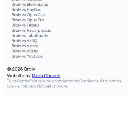
Braiv vs ElevenLabs
Braiv vs HeyGen
Braiv vs Opus Clip
Braiv vs Opus Pro
Braiv vs Pikzels
Braiv vs Repurpose.io
Braiv vs TubeBuddy
Braiv vs VidIQ
Braiv vs Vimeo
Braiv vs Wistia
Braiv vs YouTube
© 2026 Braiv
Website by
More Cursors
Trust Center
Politique de confidentialité
Conditions d'utilisation
Cookie Policy
Do Not Sell or Share