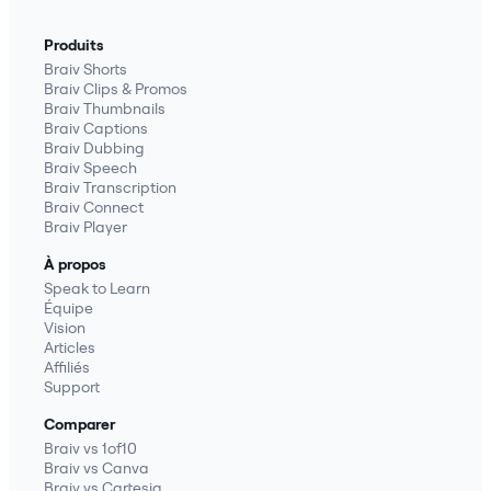
Produits
Braiv Shorts
Braiv Clips & Promos
Braiv Thumbnails
Braiv Captions
Braiv Dubbing
Braiv Speech
Braiv Transcription
Braiv Connect
Braiv Player
À propos
Speak to Learn
Équipe
Vision
Articles
Affiliés
Support
Comparer
Braiv vs 1of10
Braiv vs Canva
Braiv vs Cartesia