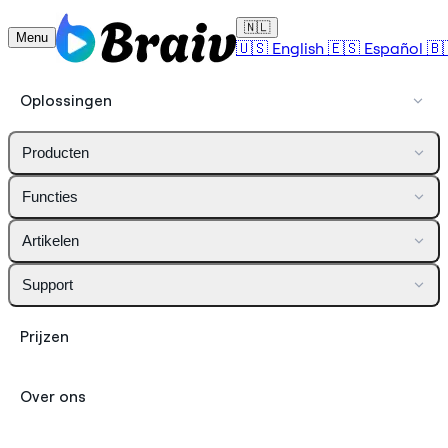
🇳🇱
Menu
🇺🇸
English
🇪🇸
Español
🇧
Oplossingen
Producten
Functies
Artikelen
Support
Prijzen
Over ons