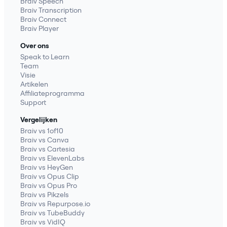
Braiv Speech
Braiv Transcription
Braiv Connect
Braiv Player
Over ons
Speak to Learn
Team
Visie
Artikelen
Affiliateprogramma
Support
Vergelijken
Braiv vs 1of10
Braiv vs Canva
Braiv vs Cartesia
Braiv vs ElevenLabs
Braiv vs HeyGen
Braiv vs Opus Clip
Braiv vs Opus Pro
Braiv vs Pikzels
Braiv vs Repurpose.io
Braiv vs TubeBuddy
Braiv vs VidIQ