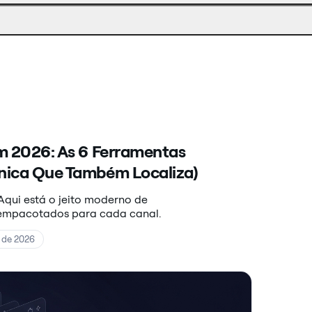
80
não
ele
para
idiomas.
num
troque
a
player
manualmente
dublagem.
de
a
terceiros.
qualquer
momento.
m 2026: As 6 Ferramentas
nica Que Também Localiza)
Aqui está o jeito moderno de
á empacotados para cada canal.
 de 2026