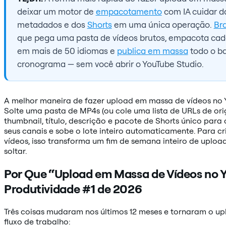
deixar um motor de
empacotamento
com IA cuidar da
metadados e dos
Shorts
em uma única operação.
Br
que pega uma pasta de vídeos brutos, empacota ca
em mais de 50 idiomas e
publica em massa
todo o b
cronograma — sem você abrir o YouTube Studio.
A melhor maneira de fazer upload em massa de vídeos no 
Solte uma pasta de MP4s (ou cole uma lista de URLs de or
thumbnail, título, descrição e pacote de Shorts único par
seus canais e sobe o lote inteiro automaticamente. Para 
vídeos, isso transforma um fim de semana inteiro de uploa
soltar.
Por Que “Upload em Massa de Vídeos no Y
Produtividade #1 de 2026
Três coisas mudaram nos últimos 12 meses e tornaram o u
fluxo de trabalho: