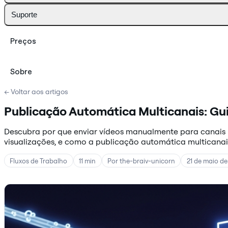
Suporte
Preços
Sobre
← Voltar aos artigos
Publicação Automática Multicanais: Gui
Descubra por que enviar vídeos manualmente para canais 
visualizações, e como a publicação automática multicanai
Fluxos de Trabalho
11 min
Por the-braiv-unicorn
21 de maio d