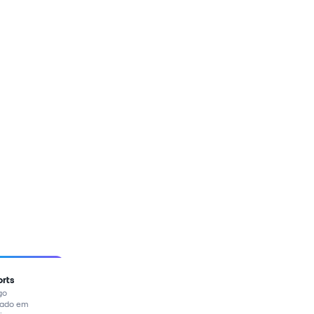
orts
go
mado em