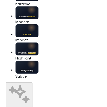
Karaoke
BUILDING A
STARTUP
Modern
STARTUP
Impact
BUILDING A
STARTUP
Highlight
Building a
startup
Subtle