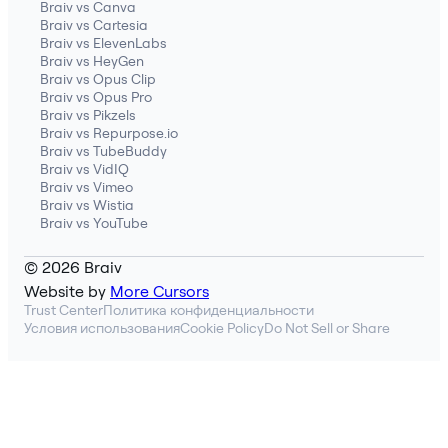
Braiv vs Canva
Braiv vs Cartesia
Braiv vs ElevenLabs
Braiv vs HeyGen
Braiv vs Opus Clip
Braiv vs Opus Pro
Braiv vs Pikzels
Braiv vs Repurpose.io
Braiv vs TubeBuddy
Braiv vs VidIQ
Braiv vs Vimeo
Braiv vs Wistia
Braiv vs YouTube
© 2026 Braiv
Website by
More Cursors
Trust Center
Политика конфиденциальности
Условия использования
Cookie Policy
Do Not Sell or Share