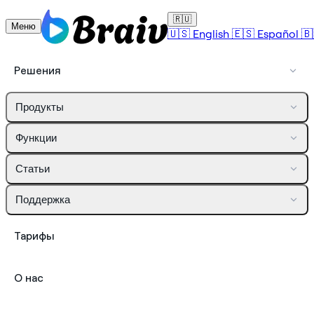
🇷🇺
Меню
🇺🇸
English
🇪🇸
Español
🇧
Решения
Продукты
Функции
Статьи
Поддержка
Тарифы
О нас