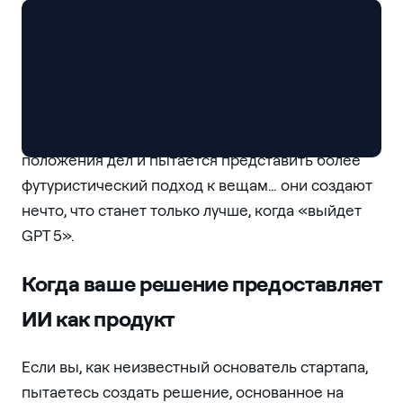
думает: «Круто, я могу улучшить это для своих
пользователей»… и угадайте что, следующая
итерация этой LLM предоставляет ту же
функцию… ваш стартап только что умер.
Но есть немногие, кто смотрит дальше текущего
положения дел и пытается представить более
футуристический подход к вещам… они создают
нечто, что станет только лучше, когда «выйдет
GPT 5».
Когда ваше решение предоставляет
ИИ как продукт
Если вы, как неизвестный основатель стартапа,
пытаетесь создать решение, основанное на