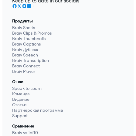
Keep up to date in our socials
Продукты
Braiv Shorts
Braiv Clips & Promos
Braiv Thumbnails
Braiv Captions
Braiv Дубляж
Braiv Speech
Braiv Transcription
Braiv Connect
Braiv Player
О нас
Speak to Learn
Команда
Видение
Статьи
Партнёрская программа
Support
Сравнение
Braiv vs 1of10